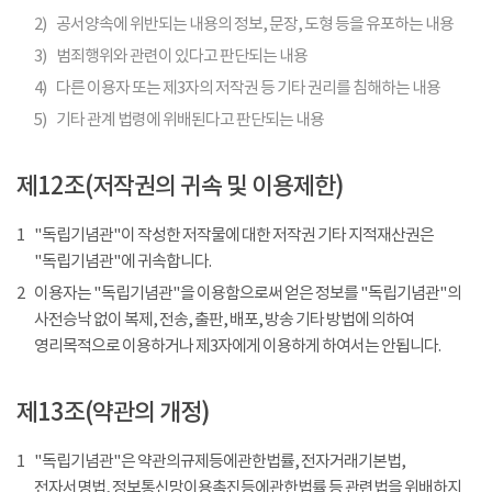
2)
공서양속에 위반되는 내용의 정보, 문장, 도형 등을 유포하는 내용
3)
범죄행위와 관련이 있다고 판단되는 내용
4)
다른 이용자 또는 제3자의 저작권 등 기타 권리를 침해하는 내용
5)
기타 관계 법령에 위배된다고 판단되는 내용
제12조(저작권의 귀속 및 이용제한)
1
"독립기념관"이 작성한 저작물에 대한 저작권 기타 지적재산권은
"독립기념관"에 귀속합니다.
2
이용자는 "독립기념관"을 이용함으로써 얻은 정보를 "독립기념관"의
사전승낙 없이 복제, 전송, 출판, 배포, 방송 기타 방법에 의하여
영리목적으로 이용하거나 제3자에게 이용하게 하여서는 안됩니다.
제13조(약관의 개정)
1
"독립기념관"은 약관의규제등에관한법률, 전자거래기본법,
전자서명법, 정보통신망이용촉진등에관한법률 등 관련법을 위배하지