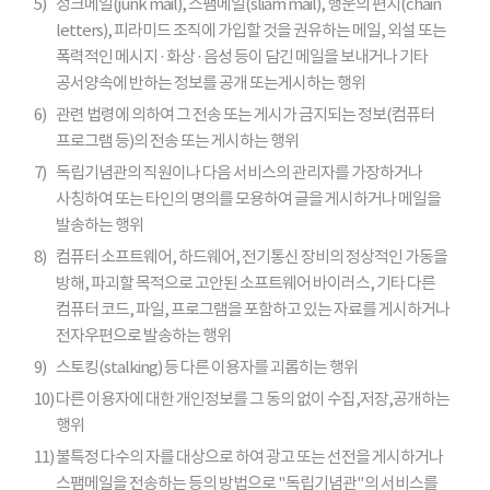
5)
정크메일(junk mail), 스팸메일(sliam mail), 행운의 편지(chain
letters), 피라미드 조직에 가입할 것을 권유하는 메일, 외설 또는
폭력적인 메시지 · 화상 · 음성 등이 담긴 메일을 보내거나 기타
공서양속에 반하는 정보를 공개 또는게시하는 행위
6)
관련 법령에 의하여 그 전송 또는 게시가 금지되는 정보(컴퓨터
프로그램 등)의 전송 또는 게시하는 행위
7)
독립기념관의 직원이나 다음 서비스의 관리자를 가장하거나
사칭하여 또는 타인의 명의를 모용하여 글을 게시하거나 메일을
발송하는 행위
8)
컴퓨터 소프트웨어, 하드웨어, 전기통신 장비의 정상적인 가동을
방해, 파괴할 목적으로 고안된 소프트웨어 바이러스, 기타 다른
컴퓨터 코드, 파일, 프로그램을 포함하고 있는 자료를 게시하거나
전자우편으로 발송하는 행위
9)
스토킹(stalking) 등 다른 이용자를 괴롭히는 행위
10)
다른 이용자에 대한 개인정보를 그 동의 없이 수집,저장,공개하는
행위
11)
불특정 다수의 자를 대상으로 하여 광고 또는 선전을 게시하거나
스팸메일을 전송하는 등의 방법으로 "독립기념관"의 서비스를