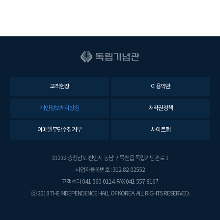
고객헌장
이용약관
개인정보처리방침
저작권정책
이메일무단수집거부
사이트맵
31232 충청남도 천안시 동남구 목천읍 독립기념관로 1
사업자등록번호 : 312-82-02552
고객센터 041-560-0114. FAX 041-557-8167.
ⓒ 2018 THE INDEPENDENCE HALL OF KOREA. ALL RIGHTS RESERVED.