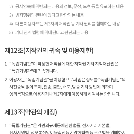
2)
공서양속에 위반되는 내용의 정보, 문장, 도형 등을 유포하는 내용
3)
범죄행위와 관련이 있다고 판단되는 내용
4)
다른 이용자 또는 제3자의 저작권 등 기타 권리를 침해하는 내용
5)
기타 관계 법령에 위배된다고 판단되는 내용
제12조(저작권의 귀속 및 이용제한)
1
"독립기념관"이 작성한 저작물에 대한 저작권 기타 지적재산권은
"독립기념관"에 귀속합니다.
2
이용자는 "독립기념관"을 이용함으로써 얻은 정보를 "독립기념관"의
사전승낙 없이 복제, 전송, 출판, 배포, 방송 기타 방법에 의하여
영리목적으로 이용하거나 제3자에게 이용하게 하여서는 안됩니다.
제13조(약관의 개정)
1
"독립기념관"은 약관의규제등에관한법률, 전자거래기본법,
전자서명법, 정보통신망이용촉진등에관한법률 등 관련법을 위배하지