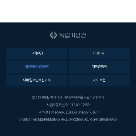
고객헌장
이용약관
개인정보처리방침
저작권정책
이메일무단수집거부
사이트맵
31232 충청남도 천안시 동남구 목천읍 독립기념관로 1
사업자등록번호 : 312-82-02552
고객센터 041-560-0114. FAX 041-557-8167.
ⓒ 2018 THE INDEPENDENCE HALL OF KOREA. ALL RIGHTS RESERVED.