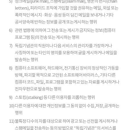
5)
정크메일(junk mail), 스팸메일(sliam mail), 행운의 편지(chain
letters), 피라미드 조직에 가입할 것을 권유하는 메일, 외설 또는
폭력적인 메시지 · 화상 · 음성 등이 담긴 메일을 보내거나 기타
공서양속에 반하는 정보를 공개 또는게시하는 행위
6)
관련 법령에 의하여 그 전송 또는 게시가 금지되는 정보(컴퓨터
프로그램 등)의 전송 또는 게시하는 행위
7)
독립기념관의 직원이나 다음 서비스의 관리자를 가장하거나
사칭하여 또는 타인의 명의를 모용하여 글을 게시하거나 메일을
발송하는 행위
8)
컴퓨터 소프트웨어, 하드웨어, 전기통신 장비의 정상적인 가동을
방해, 파괴할 목적으로 고안된 소프트웨어 바이러스, 기타 다른
컴퓨터 코드, 파일, 프로그램을 포함하고 있는 자료를 게시하거나
전자우편으로 발송하는 행위
9)
스토킹(stalking) 등 다른 이용자를 괴롭히는 행위
10)
다른 이용자에 대한 개인정보를 그 동의 없이 수집,저장,공개하는
행위
11)
불특정 다수의 자를 대상으로 하여 광고 또는 선전을 게시하거나
스팸메일을 전송하는 등의 방법으로 "독립기념관"의 서비스를