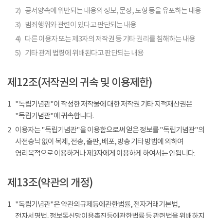
2)
공서양속에 위반되는 내용의 정보, 문장, 도형 등을 유포하는 내용
3)
범죄행위와 관련이 있다고 판단되는 내용
4)
다른 이용자 또는 제3자의 저작권 등 기타 권리를 침해하는 내용
5)
기타 관계 법령에 위배된다고 판단되는 내용
제12조(저작권의 귀속 및 이용제한)
1
"독립기념관"이 작성한 저작물에 대한 저작권 기타 지적재산권은
"독립기념관"에 귀속합니다.
2
이용자는 "독립기념관"을 이용함으로써 얻은 정보를 "독립기념관"의
사전승낙 없이 복제, 전송, 출판, 배포, 방송 기타 방법에 의하여
영리목적으로 이용하거나 제3자에게 이용하게 하여서는 안됩니다.
제13조(약관의 개정)
1
"독립기념관"은 약관의규제등에관한법률, 전자거래기본법,
전자서명법, 정보통신망이용촉진등에관한법률 등 관련법을 위배하지