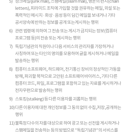
5)
정크메일(junk mail), 스팸메일(sliam mail), 행운의 편지(chain
letters), 피라미드 조직에 가입할 것을 권유하는 메일, 외설 또는
폭력적인 메시지 · 화상 · 음성 등이 담긴 메일을 보내거나 기타
공서양속에 반하는 정보를 공개 또는게시하는 행위
6)
관련 법령에 의하여 그 전송 또는 게시가 금지되는 정보(컴퓨터
프로그램 등)의 전송 또는 게시하는 행위
7)
독립기념관의 직원이나 다음 서비스의 관리자를 가장하거나
사칭하여 또는 타인의 명의를 모용하여 글을 게시하거나 메일을
발송하는 행위
8)
컴퓨터 소프트웨어, 하드웨어, 전기통신 장비의 정상적인 가동을
방해, 파괴할 목적으로 고안된 소프트웨어 바이러스, 기타 다른
컴퓨터 코드, 파일, 프로그램을 포함하고 있는 자료를 게시하거나
전자우편으로 발송하는 행위
9)
스토킹(stalking) 등 다른 이용자를 괴롭히는 행위
10)
다른 이용자에 대한 개인정보를 그 동의 없이 수집,저장,공개하는
행위
11)
불특정 다수의 자를 대상으로 하여 광고 또는 선전을 게시하거나
스팸메일을 전송하는 등의 방법으로 "독립기념관"의 서비스를