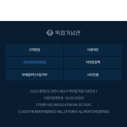
고객헌장
이용약관
개인정보처리방침
저작권정책
이메일무단수집거부
사이트맵
31232 충청남도 천안시 동남구 목천읍 독립기념관로 1
사업자등록번호 : 312-82-02552
고객센터 041-560-0114. FAX 041-557-8167.
ⓒ 2018 THE INDEPENDENCE HALL OF KOREA. ALL RIGHTS RESERVED.