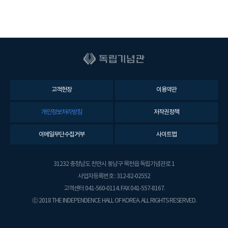
고객헌장
이용약관
개인정보처리방침
저작권정책
이메일무단수집거부
사이트맵
31232 충청남도 천안시 동남구 목천읍 독립기념관로 1
사업자등록번호 : 312-82-02552
고객센터 041-560-0114. FAX 041-557-8167.
ⓒ 2018 THE INDEPENDENCE HALL OF KOREA. ALL RIGHTS RESERVED.