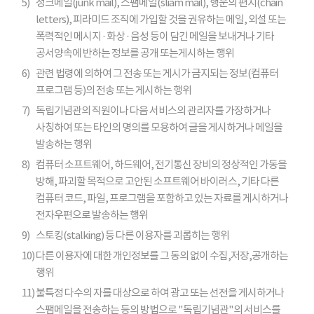
5)
정크메일(junk mail), 스팸메일(sliam mail), 행운의 편지(chain
letters), 피라미드 조직에 가입할 것을 권유하는 메일, 외설 또는
폭력적인 메시지 · 화상 · 음성 등이 담긴 메일을 보내거나 기타
공서양속에 반하는 정보를 공개 또는게시하는 행위
6)
관련 법령에 의하여 그 전송 또는 게시가 금지되는 정보(컴퓨터
프로그램 등)의 전송 또는 게시하는 행위
7)
독립기념관의 직원이나 다음 서비스의 관리자를 가장하거나
사칭하여 또는 타인의 명의를 모용하여 글을 게시하거나 메일을
발송하는 행위
8)
컴퓨터 소프트웨어, 하드웨어, 전기통신 장비의 정상적인 가동을
방해, 파괴할 목적으로 고안된 소프트웨어 바이러스, 기타 다른
컴퓨터 코드, 파일, 프로그램을 포함하고 있는 자료를 게시하거나
전자우편으로 발송하는 행위
9)
스토킹(stalking) 등 다른 이용자를 괴롭히는 행위
10)
다른 이용자에 대한 개인정보를 그 동의 없이 수집,저장,공개하는
행위
11)
불특정 다수의 자를 대상으로 하여 광고 또는 선전을 게시하거나
스팸메일을 전송하는 등의 방법으로 "독립기념관"의 서비스를