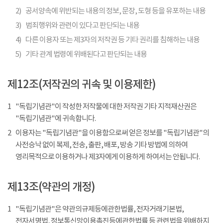
2)
공서양속에 위반되는 내용의 정보, 문장, 도형 등을 유포하는 내용
3)
범죄행위와 관련이 있다고 판단되는 내용
4)
다른 이용자 또는 제3자의 저작권 등 기타 권리를 침해하는 내용
5)
기타 관계 법령에 위배된다고 판단되는 내용
제12조(저작권의 귀속 및 이용제한)
1
"독립기념관"이 작성한 저작물에 대한 저작권 기타 지적재산권은
"독립기념관"에 귀속합니다.
2
이용자는 "독립기념관"을 이용함으로써 얻은 정보를 "독립기념관"의
사전승낙 없이 복제, 전송, 출판, 배포, 방송 기타 방법에 의하여
영리목적으로 이용하거나 제3자에게 이용하게 하여서는 안됩니다.
제13조(약관의 개정)
1
"독립기념관"은 약관의규제등에관한법률, 전자거래기본법,
전자서명법, 정보통신망이용촉진등에관한법률 등 관련법을 위배하지