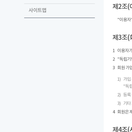
제2조(
사이트맵
"이용자
제3조(
1
이용자가
2
"독립기념
3
회원 가
1)
가입 
"독립
2)
등록 
3)
기타
4
회원은 제
제4조(