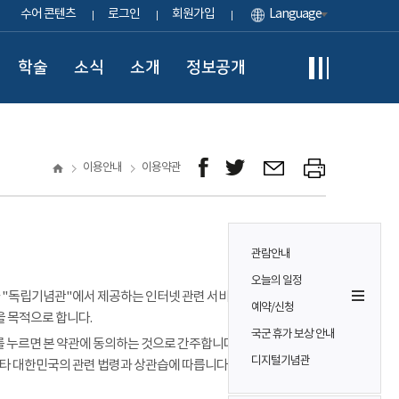
수어 콘텐츠
로그인
회원가입
Language
학술
소식
소개
정보공개
이용안내
이용약관
관람안내
오늘의 일정
이용자가 "독립기념관"에서 제공하는 인터넷 관련 서비스(이하
예약/신청
을 목적으로 합니다.
국군 휴가 보상 안내
 누르면 본 약관에 동의하는 것으로 간주합니다. 본 약관에 정하는
디지털기념관
기타 대한민국의 관련 법령과 상관습에 따릅니다.