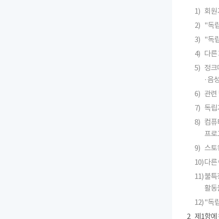
1)
회원
2)
"독
3)
"독
4)
다른 
5)
정크메
· 
6)
관련 
7)
독립
8)
컴퓨
프로
9)
스토킹
10)
다른
11)
불특
활동
12)
"독
2
제1항에 