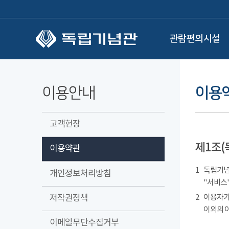
본문 바로가기
관람편의시설
이용안내
이용
고객헌장
제1조(
이용약관
1
독립기념관
개인정보처리방침
"서비스"
저작권정책
2
이용자가
이외의 
이메일무단수집거부