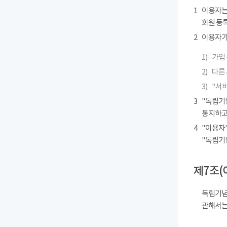
1
이용자는
회원 등록
2
이용자가 
1)
가입 
2)
다른
3)
"서
3
"독립기
통지하고
4
"이용자"
"독립기
제7조(
독립기념
관해서는