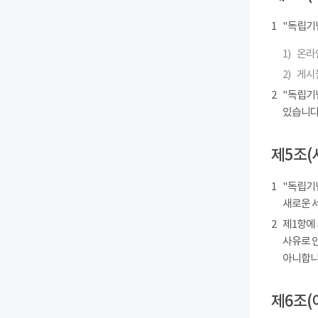
1
"독립기
1)
온라인
2)
게시물
2
"독립기
있습니다
제5조(
1
"독립기념
새로운 
2
제1항에
사유로 
아니합니
제6조(