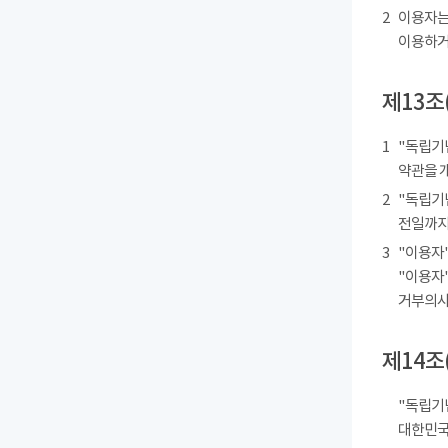
2
이용자는
이용하거
제13조
1
"독립기
약관을 
2
"독립기
전일까지
3
"이용자"
"이용자"
거부의사를
제14조
"독립기
대한민국