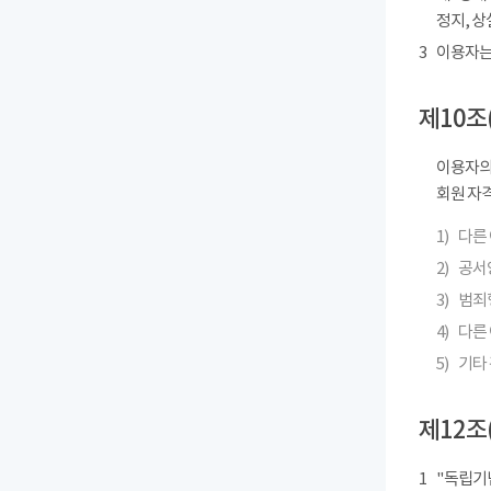
정지, 상
3
이용자는
제10조
이용자의
회원 자격
1)
다른
2)
공서
3)
범죄
4)
다른 
5)
기타
제12조
1
"독립기