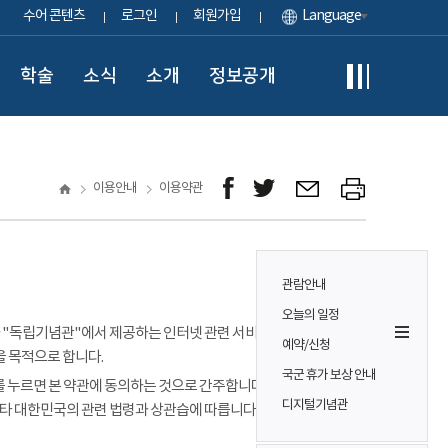
수어 콘텐츠
로그인
회원가입
Language
학술
소식
소개
정보공개
이용안내
이용약관
관람안내
오늘의 일정
이용자가 "독립기념관"에서 제공하는 인터넷 관련 서비스(이하
예약/신청
을 목적으로 합니다.
국군 휴가 보상 안내
 누르면 본 약관에 동의하는 것으로 간주합니다. 본 약관에 정하는
디지털기념관
기타 대한민국의 관련 법령과 상관습에 따릅니다.