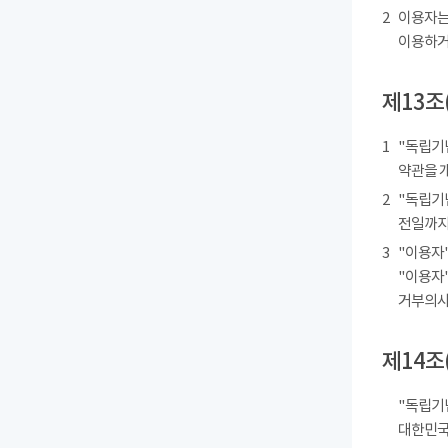
2
이용자는
이용하거
제13조
1
"독립기
약관을 
2
"독립기
전일까지
3
"이용자"
"이용자"
거부의사를
제14조
"독립기
대한민국