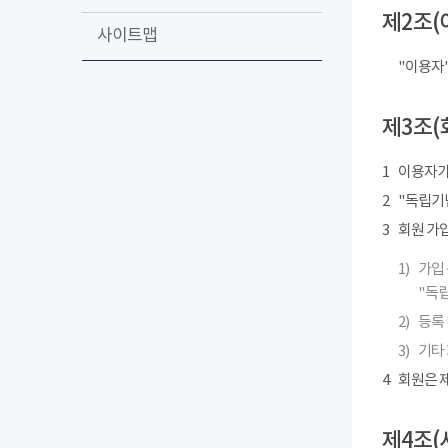
제2조(
사이트맵
"이용자
제3조(
1
이용자가
2
"독립기념
3
회원 가
1)
가입 
"독립
2)
등록 
3)
기타
4
회원은 제
제4조(