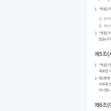
1
"독립기
1)
온라인
2)
게시물
2
"독립기
있습니다
제5조(
1
"독립기념
새로운 
2
제1항에
사유로 
아니합니
제6조(