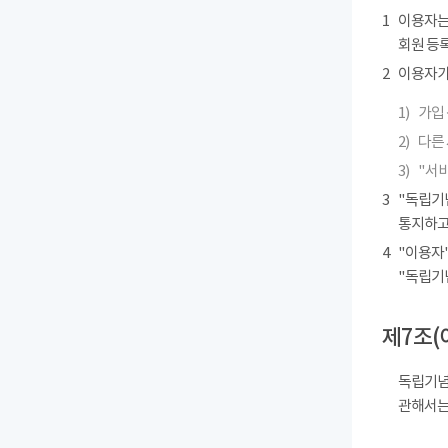
1
이용자는
회원 등록
2
이용자가 
1)
가입 
2)
다른
3)
"서
3
"독립기
통지하고
4
"이용자"
"독립기
제7조(
독립기념
관해서는