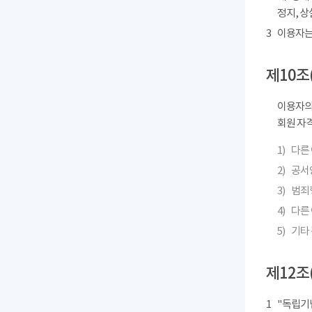
정지, 상
3
이용자는
제10조
이용자의
회원 자격
1)
다른
2)
공서
3)
범죄
4)
다른 
5)
기타
제12조
1
"독립기