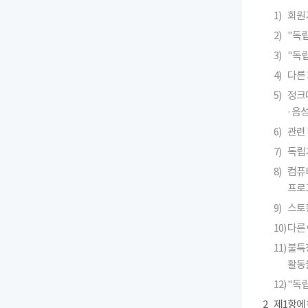
1)
회원
2)
"독
3)
"독
4)
다른 
5)
정크메
· 
6)
관련 
7)
독립
8)
컴퓨
프로
9)
스토킹
10)
다른
11)
불특
활동
12)
"독
2
제1항에 