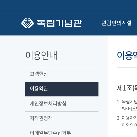
본문 바로가기
관람편의시설
이용안내
이용
고객헌장
제1조(
이용약관
1
독립기념관
개인정보처리방침
"서비스"
저작권정책
2
이용자가
이외의 
이메일무단수집거부