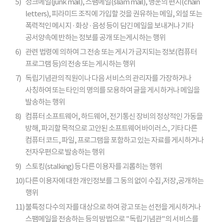
5)
정크메일(junk mail), 스팸메일(sliam mail), 행운의 편지(chain
letters), 피라미드 조직에 가입할 것을 권유하는 메일, 외설 또는
폭력적인 메시지 · 화상 · 음성 등이 담긴 메일을 보내거나 기타
공서양속에 반하는 정보를 공개 또는게시하는 행위
6)
관련 법령에 의하여 그 전송 또는 게시가 금지되는 정보(컴퓨터
프로그램 등)의 전송 또는 게시하는 행위
7)
독립기념관의 직원이나 다음 서비스의 관리자를 가장하거나
사칭하여 또는 타인의 명의를 모용하여 글을 게시하거나 메일을
발송하는 행위
8)
컴퓨터 소프트웨어, 하드웨어, 전기통신 장비의 정상적인 가동을
방해, 파괴할 목적으로 고안된 소프트웨어 바이러스, 기타 다른
컴퓨터 코드, 파일, 프로그램을 포함하고 있는 자료를 게시하거나
전자우편으로 발송하는 행위
9)
스토킹(stalking) 등 다른 이용자를 괴롭히는 행위
10)
다른 이용자에 대한 개인정보를 그 동의 없이 수집,저장,공개하는
행위
11)
불특정 다수의 자를 대상으로 하여 광고 또는 선전을 게시하거나
스팸메일을 전송하는 등의 방법으로 "독립기념관"의 서비스를