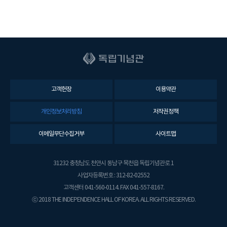
고객헌장
이용약관
개인정보처리방침
저작권정책
이메일무단수집거부
사이트맵
31232 충청남도 천안시 동남구 목천읍 독립기념관로 1
사업자등록번호 : 312-82-02552
고객센터 041-560-0114. FAX 041-557-8167.
ⓒ 2018 THE INDEPENDENCE HALL OF KOREA. ALL RIGHTS RESERVED.