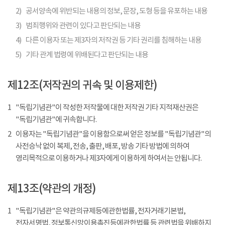
2)
공서양속에 위반되는 내용의 정보, 문장, 도형 등을 유포하는 내용
3)
범죄행위와 관련이 있다고 판단되는 내용
4)
다른 이용자 또는 제3자의 저작권 등 기타 권리를 침해하는 내용
5)
기타 관계 법령에 위배된다고 판단되는 내용
제12조(저작권의 귀속 및 이용제한)
1
"독립기념관"이 작성한 저작물에 대한 저작권 기타 지적재산권은
"독립기념관"에 귀속합니다.
2
이용자는 "독립기념관"을 이용함으로써 얻은 정보를 "독립기념관"의
사전승낙 없이 복제, 전송, 출판, 배포, 방송 기타 방법에 의하여
영리목적으로 이용하거나 제3자에게 이용하게 하여서는 안됩니다.
제13조(약관의 개정)
1
"독립기념관"은 약관의규제등에관한법률, 전자거래기본법,
전자서명법, 정보통신망이용촉진등에관한법률 등 관련법을 위배하지