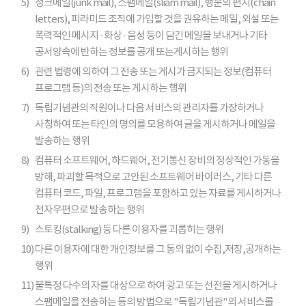
5)
정크메일(junk mail), 스팸메일(sliam mail), 행운의 편지(chain
letters), 피라미드 조직에 가입할 것을 권유하는 메일, 외설 또는
폭력적인 메시지 · 화상 · 음성 등이 담긴 메일을 보내거나 기타
공서양속에 반하는 정보를 공개 또는게시하는 행위
6)
관련 법령에 의하여 그 전송 또는 게시가 금지되는 정보(컴퓨터
프로그램 등)의 전송 또는 게시하는 행위
7)
독립기념관의 직원이나 다음 서비스의 관리자를 가장하거나
사칭하여 또는 타인의 명의를 모용하여 글을 게시하거나 메일을
발송하는 행위
8)
컴퓨터 소프트웨어, 하드웨어, 전기통신 장비의 정상적인 가동을
방해, 파괴할 목적으로 고안된 소프트웨어 바이러스, 기타 다른
컴퓨터 코드, 파일, 프로그램을 포함하고 있는 자료를 게시하거나
전자우편으로 발송하는 행위
9)
스토킹(stalking) 등 다른 이용자를 괴롭히는 행위
10)
다른 이용자에 대한 개인정보를 그 동의 없이 수집,저장,공개하는
행위
11)
불특정 다수의 자를 대상으로 하여 광고 또는 선전을 게시하거나
스팸메일을 전송하는 등의 방법으로 "독립기념관"의 서비스를