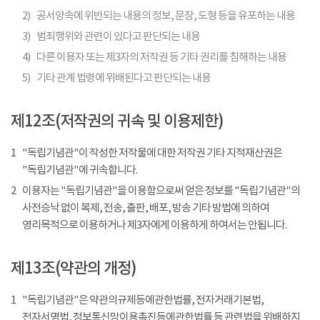
2)
공서양속에 위반되는 내용의 정보, 문장, 도형 등을 유포하는 내용
3)
범죄행위와 관련이 있다고 판단되는 내용
4)
다른 이용자 또는 제3자의 저작권 등 기타 권리를 침해하는 내용
5)
기타 관계 법령에 위배된다고 판단되는 내용
제12조(저작권의 귀속 및 이용제한)
1
"독립기념관"이 작성한 저작물에 대한 저작권 기타 지적재산권은
"독립기념관"에 귀속합니다.
2
이용자는 "독립기념관"을 이용함으로써 얻은 정보를 "독립기념관"의
사전승낙 없이 복제, 전송, 출판, 배포, 방송 기타 방법에 의하여
영리목적으로 이용하거나 제3자에게 이용하게 하여서는 안됩니다.
제13조(약관의 개정)
1
"독립기념관"은 약관의규제등에관한법률, 전자거래기본법,
전자서명법, 정보통신망이용촉진등에관한법률 등 관련법을 위배하지