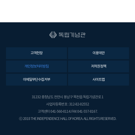
고객헌장
이용약관
개인정보처리방침
저작권정책
이메일무단수집거부
사이트맵
31232 충청남도 천안시 동남구 목천읍 독립기념관로 1
사업자등록번호 : 312-82-02552
고객센터 041-560-0114. FAX 041-557-8167.
ⓒ 2018 THE INDEPENDENCE HALL OF KOREA. ALL RIGHTS RESERVED.