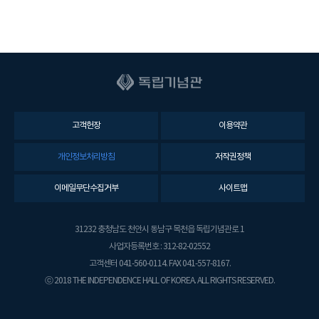
고객헌장
이용약관
개인정보처리방침
저작권정책
이메일무단수집거부
사이트맵
31232 충청남도 천안시 동남구 목천읍 독립기념관로 1
사업자등록번호 : 312-82-02552
고객센터 041-560-0114. FAX 041-557-8167.
ⓒ 2018 THE INDEPENDENCE HALL OF KOREA. ALL RIGHTS RESERVED.