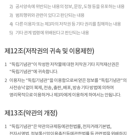
2)
공서양속에 위반되는 내용의 정보, 문장, 도형 등을 유포하는 내용
3)
범죄행위와 관련이 있다고 판단되는 내용
4)
다른 이용자 또는 제3자의 저작권 등 기타 권리를 침해하는 내용
5)
기타 관계 법령에 위배된다고 판단되는 내용
제12조(저작권의 귀속 및 이용제한)
1
"독립기념관"이 작성한 저작물에 대한 저작권 기타 지적재산권은
"독립기념관"에 귀속합니다.
2
이용자는 "독립기념관"을 이용함으로써 얻은 정보를 "독립기념관"의
사전승낙 없이 복제, 전송, 출판, 배포, 방송 기타 방법에 의하여
영리목적으로 이용하거나 제3자에게 이용하게 하여서는 안됩니다.
제13조(약관의 개정)
1
"독립기념관"은 약관의규제등에관한법률, 전자거래기본법,
전자서명법, 정보통신망이용촉진등에관한법률 등 관련법을 위배하지