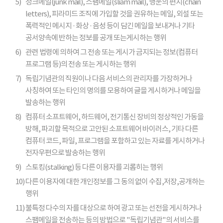
5)
정크메일(junk mail), 스팸메일(sliam mail), 행운의 편지(chain
letters), 피라미드 조직에 가입할 것을 권유하는 메일, 외설 또는
폭력적인 메시지 · 화상 · 음성 등이 담긴 메일을 보내거나 기타
공서양속에 반하는 정보를 공개 또는게시하는 행위
6)
관련 법령에 의하여 그 전송 또는 게시가 금지되는 정보(컴퓨터
프로그램 등)의 전송 또는 게시하는 행위
7)
독립기념관의 직원이나 다음 서비스의 관리자를 가장하거나
사칭하여 또는 타인의 명의를 모용하여 글을 게시하거나 메일을
발송하는 행위
8)
컴퓨터 소프트웨어, 하드웨어, 전기통신 장비의 정상적인 가동을
방해, 파괴할 목적으로 고안된 소프트웨어 바이러스, 기타 다른
컴퓨터 코드, 파일, 프로그램을 포함하고 있는 자료를 게시하거나
전자우편으로 발송하는 행위
9)
스토킹(stalking) 등 다른 이용자를 괴롭히는 행위
10)
다른 이용자에 대한 개인정보를 그 동의 없이 수집,저장,공개하는
행위
11)
불특정 다수의 자를 대상으로 하여 광고 또는 선전을 게시하거나
스팸메일을 전송하는 등의 방법으로 "독립기념관"의 서비스를