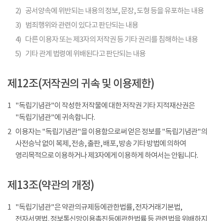
2)
공서양속에 위반되는 내용의 정보, 문장, 도형 등을 유포하는 내용
3)
범죄행위와 관련이 있다고 판단되는 내용
4)
다른 이용자 또는 제3자의 저작권 등 기타 권리를 침해하는 내용
5)
기타 관계 법령에 위배된다고 판단되는 내용
제12조(저작권의 귀속 및 이용제한)
1
"독립기념관"이 작성한 저작물에 대한 저작권 기타 지적재산권은
"독립기념관"에 귀속합니다.
2
이용자는 "독립기념관"을 이용함으로써 얻은 정보를 "독립기념관"의
사전승낙 없이 복제, 전송, 출판, 배포, 방송 기타 방법에 의하여
영리목적으로 이용하거나 제3자에게 이용하게 하여서는 안됩니다.
제13조(약관의 개정)
1
"독립기념관"은 약관의규제등에관한법률, 전자거래기본법,
전자서명법, 정보통신망이용촉진등에관한법률 등 관련법을 위배하지