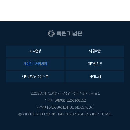
고객헌장
이용약관
개인정보처리방침
저작권정책
이메일무단수집거부
사이트맵
31232 충청남도 천안시 동남구 목천읍 독립기념관로 1
사업자등록번호 : 312-82-02552
고객센터 041-560-0114. FAX 041-557-8167.
ⓒ 2018 THE INDEPENDENCE HALL OF KOREA. ALL RIGHTS RESERVED.