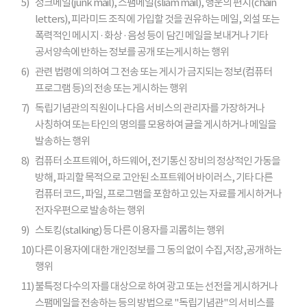
5)
정크메일(junk mail), 스팸메일(sliam mail), 행운의 편지(chain
letters), 피라미드 조직에 가입할 것을 권유하는 메일, 외설 또는
폭력적인 메시지 · 화상 · 음성 등이 담긴 메일을 보내거나 기타
공서양속에 반하는 정보를 공개 또는게시하는 행위
6)
관련 법령에 의하여 그 전송 또는 게시가 금지되는 정보(컴퓨터
프로그램 등)의 전송 또는 게시하는 행위
7)
독립기념관의 직원이나 다음 서비스의 관리자를 가장하거나
사칭하여 또는 타인의 명의를 모용하여 글을 게시하거나 메일을
발송하는 행위
8)
컴퓨터 소프트웨어, 하드웨어, 전기통신 장비의 정상적인 가동을
방해, 파괴할 목적으로 고안된 소프트웨어 바이러스, 기타 다른
컴퓨터 코드, 파일, 프로그램을 포함하고 있는 자료를 게시하거나
전자우편으로 발송하는 행위
9)
스토킹(stalking) 등 다른 이용자를 괴롭히는 행위
10)
다른 이용자에 대한 개인정보를 그 동의 없이 수집,저장,공개하는
행위
11)
불특정 다수의 자를 대상으로 하여 광고 또는 선전을 게시하거나
스팸메일을 전송하는 등의 방법으로 "독립기념관"의 서비스를