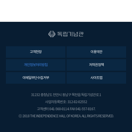
고객헌장
이용약관
개인정보처리방침
저작권정책
이메일무단수집거부
사이트맵
31232 충청남도 천안시 동남구 목천읍 독립기념관로 1
사업자등록번호 : 312-82-02552
고객센터 041-560-0114. FAX 041-557-8167.
ⓒ 2018 THE INDEPENDENCE HALL OF KOREA. ALL RIGHTS RESERVED.