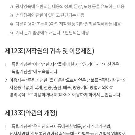
2)
공서양속에 위반되는 내용의 정보, 문장, 도형 등을 유포하는 내용
3)
범죄행위와 관련이 있다고 판단되는 내용
4)
다른 이용자 또는 제3자의 저작권 등 기타 권리를 침해하는 내용
5)
기타 관계 법령에 위배된다고 판단되는 내용
제12조(저작권의 귀속 및 이용제한)
1
"독립기념관"이 작성한 저작물에 대한 저작권 기타 지적재산권은
"독립기념관"에 귀속합니다.
2
이용자는 "독립기념관"을 이용함으로써 얻은 정보를 "독립기념관"의
사전승낙 없이 복제, 전송, 출판, 배포, 방송 기타 방법에 의하여
영리목적으로 이용하거나 제3자에게 이용하게 하여서는 안됩니다.
제13조(약관의 개정)
1
"독립기념관"은 약관의규제등에관한법률, 전자거래기본법,
전자서명법, 정보통신망이용촉진등에관한법률 등 관련법을 위배하지