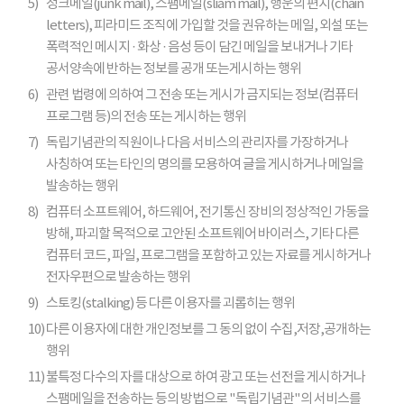
5)
정크메일(junk mail), 스팸메일(sliam mail), 행운의 편지(chain
letters), 피라미드 조직에 가입할 것을 권유하는 메일, 외설 또는
폭력적인 메시지 · 화상 · 음성 등이 담긴 메일을 보내거나 기타
공서양속에 반하는 정보를 공개 또는게시하는 행위
6)
관련 법령에 의하여 그 전송 또는 게시가 금지되는 정보(컴퓨터
프로그램 등)의 전송 또는 게시하는 행위
7)
독립기념관의 직원이나 다음 서비스의 관리자를 가장하거나
사칭하여 또는 타인의 명의를 모용하여 글을 게시하거나 메일을
발송하는 행위
8)
컴퓨터 소프트웨어, 하드웨어, 전기통신 장비의 정상적인 가동을
방해, 파괴할 목적으로 고안된 소프트웨어 바이러스, 기타 다른
컴퓨터 코드, 파일, 프로그램을 포함하고 있는 자료를 게시하거나
전자우편으로 발송하는 행위
9)
스토킹(stalking) 등 다른 이용자를 괴롭히는 행위
10)
다른 이용자에 대한 개인정보를 그 동의 없이 수집,저장,공개하는
행위
11)
불특정 다수의 자를 대상으로 하여 광고 또는 선전을 게시하거나
스팸메일을 전송하는 등의 방법으로 "독립기념관"의 서비스를