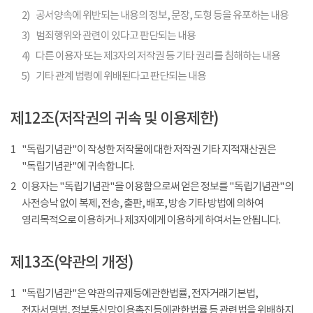
2)
공서양속에 위반되는 내용의 정보, 문장, 도형 등을 유포하는 내용
3)
범죄행위와 관련이 있다고 판단되는 내용
4)
다른 이용자 또는 제3자의 저작권 등 기타 권리를 침해하는 내용
5)
기타 관계 법령에 위배된다고 판단되는 내용
제12조(저작권의 귀속 및 이용제한)
1
"독립기념관"이 작성한 저작물에 대한 저작권 기타 지적재산권은
"독립기념관"에 귀속합니다.
2
이용자는 "독립기념관"을 이용함으로써 얻은 정보를 "독립기념관"의
사전승낙 없이 복제, 전송, 출판, 배포, 방송 기타 방법에 의하여
영리목적으로 이용하거나 제3자에게 이용하게 하여서는 안됩니다.
제13조(약관의 개정)
1
"독립기념관"은 약관의규제등에관한법률, 전자거래기본법,
전자서명법, 정보통신망이용촉진등에관한법률 등 관련법을 위배하지