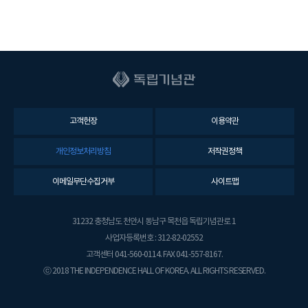
고객헌장
이용약관
개인정보처리방침
저작권정책
이메일무단수집거부
사이트맵
31232 충청남도 천안시 동남구 목천읍 독립기념관로 1
사업자등록번호 : 312-82-02552
고객센터 041-560-0114. FAX 041-557-8167.
ⓒ 2018 THE INDEPENDENCE HALL OF KOREA. ALL RIGHTS RESERVED.