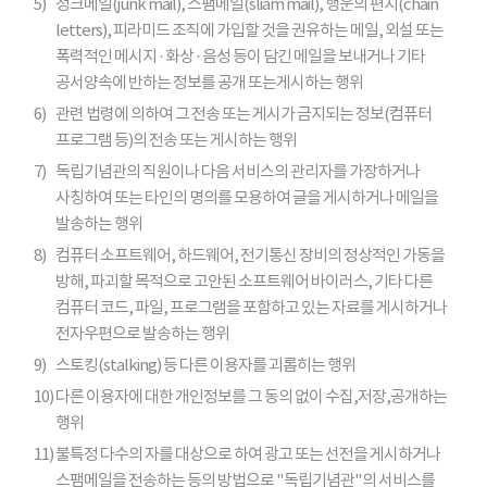
5)
정크메일(junk mail), 스팸메일(sliam mail), 행운의 편지(chain
letters), 피라미드 조직에 가입할 것을 권유하는 메일, 외설 또는
폭력적인 메시지 · 화상 · 음성 등이 담긴 메일을 보내거나 기타
공서양속에 반하는 정보를 공개 또는게시하는 행위
6)
관련 법령에 의하여 그 전송 또는 게시가 금지되는 정보(컴퓨터
프로그램 등)의 전송 또는 게시하는 행위
7)
독립기념관의 직원이나 다음 서비스의 관리자를 가장하거나
사칭하여 또는 타인의 명의를 모용하여 글을 게시하거나 메일을
발송하는 행위
8)
컴퓨터 소프트웨어, 하드웨어, 전기통신 장비의 정상적인 가동을
방해, 파괴할 목적으로 고안된 소프트웨어 바이러스, 기타 다른
컴퓨터 코드, 파일, 프로그램을 포함하고 있는 자료를 게시하거나
전자우편으로 발송하는 행위
9)
스토킹(stalking) 등 다른 이용자를 괴롭히는 행위
10)
다른 이용자에 대한 개인정보를 그 동의 없이 수집,저장,공개하는
행위
11)
불특정 다수의 자를 대상으로 하여 광고 또는 선전을 게시하거나
스팸메일을 전송하는 등의 방법으로 "독립기념관"의 서비스를