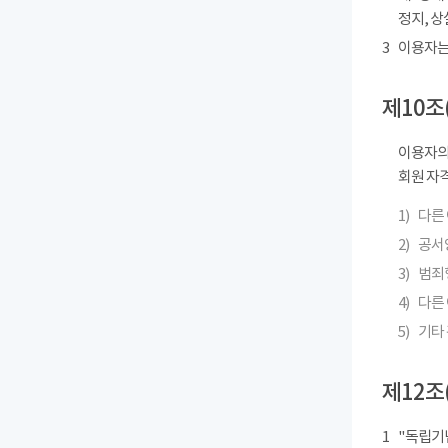
정지, 상
3
이용자는
제10조
이용자의
회원 자격
1)
다른
2)
공서
3)
범죄
4)
다른 
5)
기타
제12조
1
"독립기