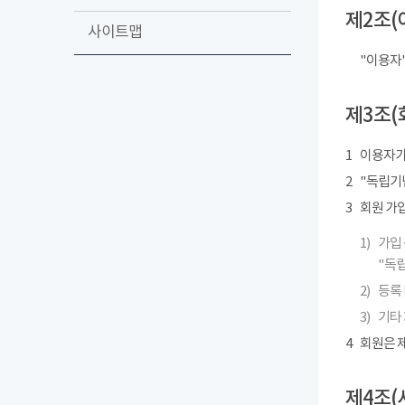
제2조(
사이트맵
"이용자
제3조(
1
이용자가
2
"독립기념
3
회원 가
1)
가입 
"독립
2)
등록 
3)
기타
4
회원은 제
제4조(