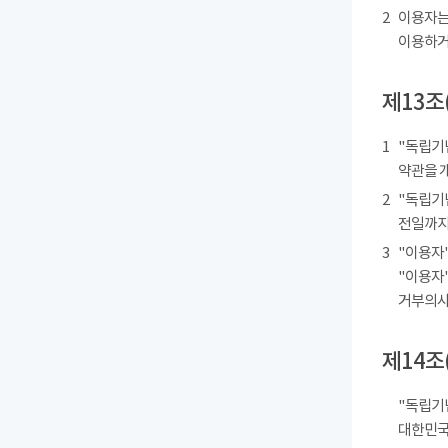
2
이용자는
이용하거
제13조
1
"독립기
약관을 
2
"독립기
전일까지
3
"이용자"
"이용자"
거부의사를
제14조
"독립기
대한민국