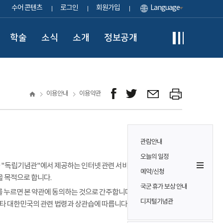
수어 콘텐츠
로그인
회원가입
Language
학술
소식
소개
정보공개
이용안내
이용약관
관람안내
오늘의 일정
이용자가 "독립기념관"에서 제공하는 인터넷 관련 서비스(이하
예약/신청
을 목적으로 합니다.
국군 휴가 보상 안내
 누르면 본 약관에 동의하는 것으로 간주합니다. 본 약관에 정하는
디지털기념관
기타 대한민국의 관련 법령과 상관습에 따릅니다.