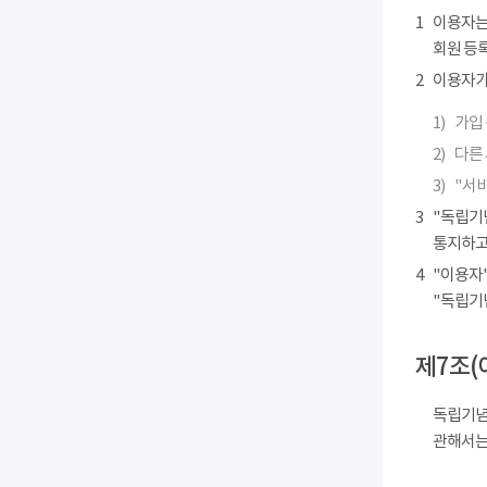
1
이용자는
회원 등록
2
이용자가 
1)
가입 
2)
다른
3)
"서
3
"독립기
통지하고
4
"이용자"
"독립기
제7조(
독립기념
관해서는