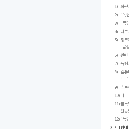
1)
회원
2)
"독
3)
"독
4)
다른 
5)
정크메
· 
6)
관련 
7)
독립
8)
컴퓨
프로
9)
스토킹
10)
다른
11)
불특
활동
12)
"독
2
제1항에 