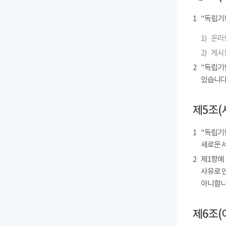
1
"독립기
1)
온라인
2)
게시물
2
"독립기
있습니다
제5조(
1
"독립기념
새로운 
2
제1항에
사유로 
아니합니
제6조(