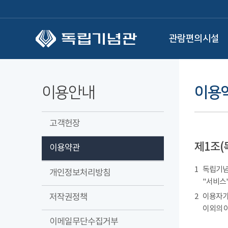
본문 바로가기
관람편의시설
이용안내
이용
고객헌장
제1조(
이용약관
1
독립기념관
개인정보처리방침
"서비스"
저작권정책
2
이용자가
이외의 
이메일무단수집거부