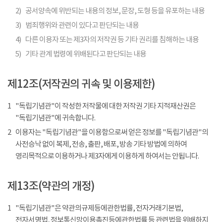
2)
공서양속에 위반되는 내용의 정보, 문장, 도형 등을 유포하는 내용
3)
범죄행위와 관련이 있다고 판단되는 내용
4)
다른 이용자 또는 제3자의 저작권 등 기타 권리를 침해하는 내용
5)
기타 관계 법령에 위배된다고 판단되는 내용
제12조(저작권의 귀속 및 이용제한)
1
"독립기념관"이 작성한 저작물에 대한 저작권 기타 지적재산권은
"독립기념관"에 귀속합니다.
2
이용자는 "독립기념관"을 이용함으로써 얻은 정보를 "독립기념관"의
사전승낙 없이 복제, 전송, 출판, 배포, 방송 기타 방법에 의하여
영리목적으로 이용하거나 제3자에게 이용하게 하여서는 안됩니다.
제13조(약관의 개정)
1
"독립기념관"은 약관의규제등에관한법률, 전자거래기본법,
전자서명법, 정보통신망이용촉진등에관한법률 등 관련법을 위배하지