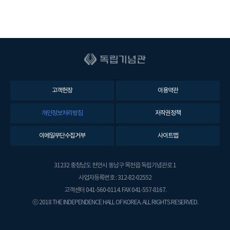
고객헌장
이용약관
개인정보처리방침
저작권정책
이메일무단수집거부
사이트맵
31232 충청남도 천안시 동남구 목천읍 독립기념관로 1
사업자등록번호 : 312-82-02552
고객센터 041-560-0114. FAX 041-557-8167.
ⓒ 2018 THE INDEPENDENCE HALL OF KOREA. ALL RIGHTS RESERVED.