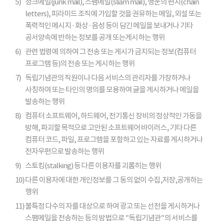
5)
정크메일(junk mail), 스팸메일(sliam mail), 행운의 편지(chain
letters), 피라미드 조직에 가입할 것을 권유하는 메일, 외설 또는
폭력적인 메시지 · 화상 · 음성 등이 담긴 메일을 보내거나 기타
공서양속에 반하는 정보를 공개 또는게시하는 행위
6)
관련 법령에 의하여 그 전송 또는 게시가 금지되는 정보(컴퓨터
프로그램 등)의 전송 또는 게시하는 행위
7)
독립기념관의 직원이나 다음 서비스의 관리자를 가장하거나
사칭하여 또는 타인의 명의를 모용하여 글을 게시하거나 메일을
발송하는 행위
8)
컴퓨터 소프트웨어, 하드웨어, 전기통신 장비의 정상적인 가동을
방해, 파괴할 목적으로 고안된 소프트웨어 바이러스, 기타 다른
컴퓨터 코드, 파일, 프로그램을 포함하고 있는 자료를 게시하거나
전자우편으로 발송하는 행위
9)
스토킹(stalking) 등 다른 이용자를 괴롭히는 행위
10)
다른 이용자에 대한 개인정보를 그 동의 없이 수집,저장,공개하는
행위
11)
불특정 다수의 자를 대상으로 하여 광고 또는 선전을 게시하거나
스팸메일을 전송하는 등의 방법으로 "독립기념관"의 서비스를