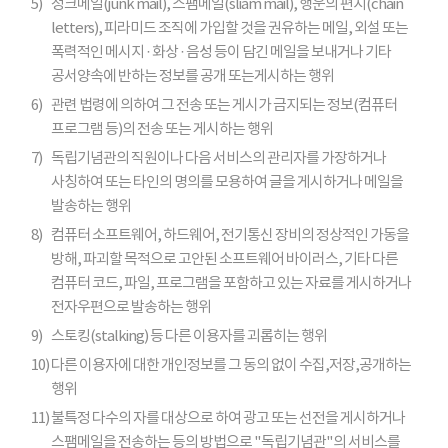
5)
정크메일(junk mail), 스팸메일(sliam mail), 행운의 편지(chain
letters), 피라미드 조직에 가입할 것을 권유하는 메일, 외설 또는
폭력적인 메시지 · 화상 · 음성 등이 담긴 메일을 보내거나 기타
공서양속에 반하는 정보를 공개 또는게시하는 행위
6)
관련 법령에 의하여 그 전송 또는 게시가 금지되는 정보(컴퓨터
프로그램 등)의 전송 또는 게시하는 행위
7)
독립기념관의 직원이나 다음 서비스의 관리자를 가장하거나
사칭하여 또는 타인의 명의를 모용하여 글을 게시하거나 메일을
발송하는 행위
8)
컴퓨터 소프트웨어, 하드웨어, 전기통신 장비의 정상적인 가동을
방해, 파괴할 목적으로 고안된 소프트웨어 바이러스, 기타 다른
컴퓨터 코드, 파일, 프로그램을 포함하고 있는 자료를 게시하거나
전자우편으로 발송하는 행위
9)
스토킹(stalking) 등 다른 이용자를 괴롭히는 행위
10)
다른 이용자에 대한 개인정보를 그 동의 없이 수집,저장,공개하는
행위
11)
불특정 다수의 자를 대상으로 하여 광고 또는 선전을 게시하거나
스팸메일을 전송하는 등의 방법으로 "독립기념관"의 서비스를