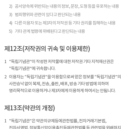
2)
공서양속에 위반되는 내용의 정보, 문장, 도형 등을 유포하는 내용
3)
범죄행위와 관련이 있다고 판단되는 내용
4)
다른 이용자 또는 제3자의 저작권 등 기타 권리를 침해하는 내용
5)
기타 관계 법령에 위배된다고 판단되는 내용
제12조(저작권의 귀속 및 이용제한)
1
"독립기념관"이 작성한 저작물에 대한 저작권 기타 지적재산권은
"독립기념관"에 귀속합니다.
2
이용자는 "독립기념관"을 이용함으로써 얻은 정보를 "독립기념관"의
사전승낙 없이 복제, 전송, 출판, 배포, 방송 기타 방법에 의하여
영리목적으로 이용하거나 제3자에게 이용하게 하여서는 안됩니다.
제13조(약관의 개정)
1
"독립기념관"은 약관의규제등에관한법률, 전자거래기본법,
전자서명법, 정보통신망이용촉진등에관한법률 등 관련법을 위배하지