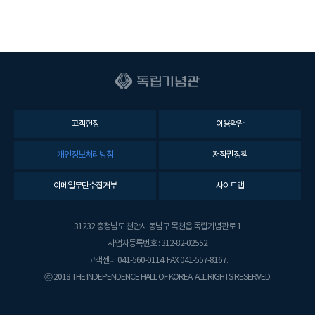
고객헌장
이용약관
개인정보처리방침
저작권정책
이메일무단수집거부
사이트맵
31232 충청남도 천안시 동남구 목천읍 독립기념관로 1
사업자등록번호 : 312-82-02552
고객센터 041-560-0114. FAX 041-557-8167.
ⓒ 2018 THE INDEPENDENCE HALL OF KOREA. ALL RIGHTS RESERVED.