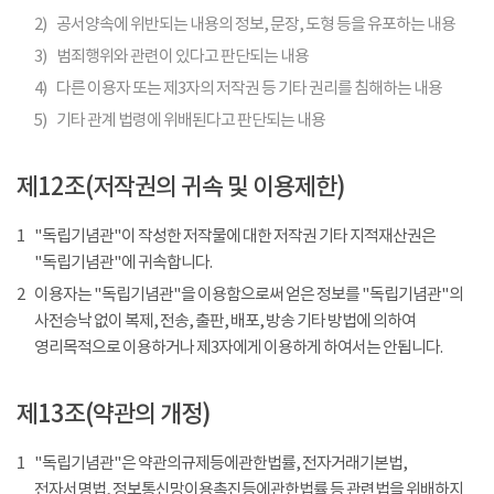
2)
공서양속에 위반되는 내용의 정보, 문장, 도형 등을 유포하는 내용
3)
범죄행위와 관련이 있다고 판단되는 내용
4)
다른 이용자 또는 제3자의 저작권 등 기타 권리를 침해하는 내용
5)
기타 관계 법령에 위배된다고 판단되는 내용
제12조(저작권의 귀속 및 이용제한)
1
"독립기념관"이 작성한 저작물에 대한 저작권 기타 지적재산권은
"독립기념관"에 귀속합니다.
2
이용자는 "독립기념관"을 이용함으로써 얻은 정보를 "독립기념관"의
사전승낙 없이 복제, 전송, 출판, 배포, 방송 기타 방법에 의하여
영리목적으로 이용하거나 제3자에게 이용하게 하여서는 안됩니다.
제13조(약관의 개정)
1
"독립기념관"은 약관의규제등에관한법률, 전자거래기본법,
전자서명법, 정보통신망이용촉진등에관한법률 등 관련법을 위배하지