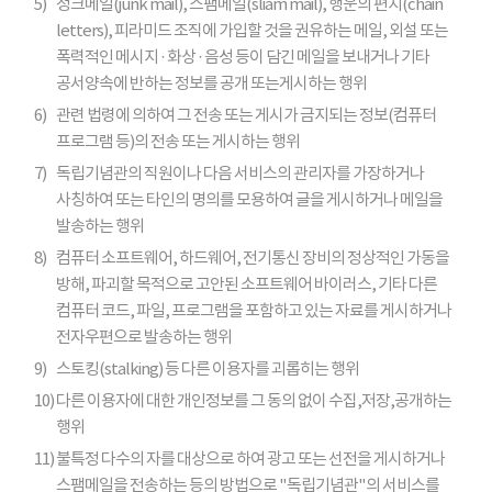
5)
정크메일(junk mail), 스팸메일(sliam mail), 행운의 편지(chain
letters), 피라미드 조직에 가입할 것을 권유하는 메일, 외설 또는
폭력적인 메시지 · 화상 · 음성 등이 담긴 메일을 보내거나 기타
공서양속에 반하는 정보를 공개 또는게시하는 행위
6)
관련 법령에 의하여 그 전송 또는 게시가 금지되는 정보(컴퓨터
프로그램 등)의 전송 또는 게시하는 행위
7)
독립기념관의 직원이나 다음 서비스의 관리자를 가장하거나
사칭하여 또는 타인의 명의를 모용하여 글을 게시하거나 메일을
발송하는 행위
8)
컴퓨터 소프트웨어, 하드웨어, 전기통신 장비의 정상적인 가동을
방해, 파괴할 목적으로 고안된 소프트웨어 바이러스, 기타 다른
컴퓨터 코드, 파일, 프로그램을 포함하고 있는 자료를 게시하거나
전자우편으로 발송하는 행위
9)
스토킹(stalking) 등 다른 이용자를 괴롭히는 행위
10)
다른 이용자에 대한 개인정보를 그 동의 없이 수집,저장,공개하는
행위
11)
불특정 다수의 자를 대상으로 하여 광고 또는 선전을 게시하거나
스팸메일을 전송하는 등의 방법으로 "독립기념관"의 서비스를