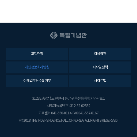
고객헌장
이용약관
개인정보처리방침
저작권정책
이메일무단수집거부
사이트맵
31232 충청남도 천안시 동남구 목천읍 독립기념관로 1
사업자등록번호 : 312-82-02552
고객센터 041-560-0114. FAX 041-557-8167.
ⓒ 2018 THE INDEPENDENCE HALL OF KOREA. ALL RIGHTS RESERVED.