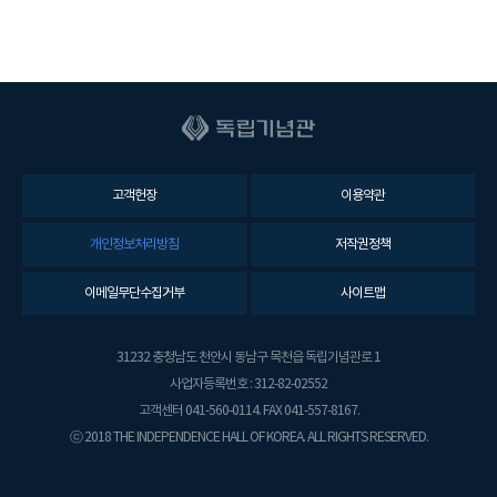
고객헌장
이용약관
개인정보처리방침
저작권정책
이메일무단수집거부
사이트맵
31232 충청남도 천안시 동남구 목천읍 독립기념관로 1
사업자등록번호 : 312-82-02552
고객센터 041-560-0114. FAX 041-557-8167.
ⓒ 2018 THE INDEPENDENCE HALL OF KOREA. ALL RIGHTS RESERVED.