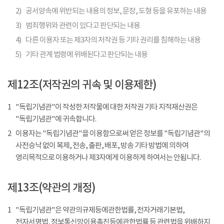
2)
공서양속에 위반되는 내용의 정보, 문장, 도형 등을 유포하는 내용
3)
범죄행위와 관련이 있다고 판단되는 내용
4)
다른 이용자 또는 제3자의 저작권 등 기타 권리를 침해하는 내용
5)
기타 관계 법령에 위배된다고 판단되는 내용
제12조(저작권의 귀속 및 이용제한)
1
"독립기념관"이 작성한 저작물에 대한 저작권 기타 지적재산권은
"독립기념관"에 귀속합니다.
2
이용자는 "독립기념관"을 이용함으로써 얻은 정보를 "독립기념관"의
사전승낙 없이 복제, 전송, 출판, 배포, 방송 기타 방법에 의하여
영리목적으로 이용하거나 제3자에게 이용하게 하여서는 안됩니다.
제13조(약관의 개정)
1
"독립기념관"은 약관의규제등에관한법률, 전자거래기본법,
전자서명법, 정보통신망이용촉진등에관한법률 등 관련법을 위배하지