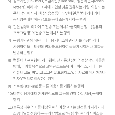
5)
정크메일(junk mail), 스팸메일(sliam mail), 행운의 편지(chain
letters), 피라미드 조직에 가입할 것을 권유하는 메일, 외설 또는
폭력적인 메시지 · 화상 · 음성 등이 담긴 메일을 보내거나 기타
공서양속에 반하는 정보를 공개 또는게시하는 행위
6)
관련 법령에 의하여 그 전송 또는 게시가 금지되는 정보(컴퓨터
프로그램 등)의 전송 또는 게시하는 행위
7)
독립기념관의 직원이나 다음 서비스의 관리자를 가장하거나
사칭하여 또는 타인의 명의를 모용하여 글을 게시하거나 메일을
발송하는 행위
8)
컴퓨터 소프트웨어, 하드웨어, 전기통신 장비의 정상적인 가동을
방해, 파괴할 목적으로 고안된 소프트웨어 바이러스, 기타 다른
컴퓨터 코드, 파일, 프로그램을 포함하고 있는 자료를 게시하거나
전자우편으로 발송하는 행위
9)
스토킹(stalking) 등 다른 이용자를 괴롭히는 행위
10)
다른 이용자에 대한 개인정보를 그 동의 없이 수집,저장,공개하는
행위
11)
불특정 다수의 자를 대상으로 하여 광고 또는 선전을 게시하거나
스팸메일을 전송하는 등의 방법으로 "독립기념관"의 서비스를