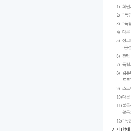
1)
회원
2)
"독
3)
"독
4)
다른 
5)
정크메
· 
6)
관련 
7)
독립
8)
컴퓨
프로
9)
스토킹
10)
다른
11)
불특
활동
12)
"독
2
제1항에 