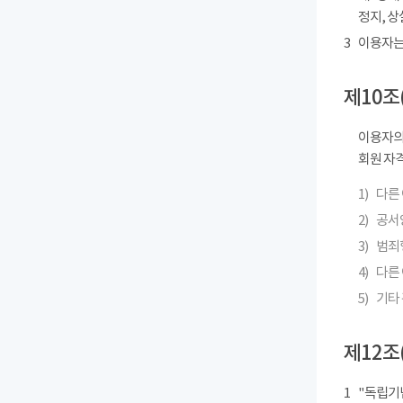
정지, 상
3
이용자는
제10조
이용자의
회원 자격
1)
다른
2)
공서
3)
범죄
4)
다른 
5)
기타
제12조
1
"독립기