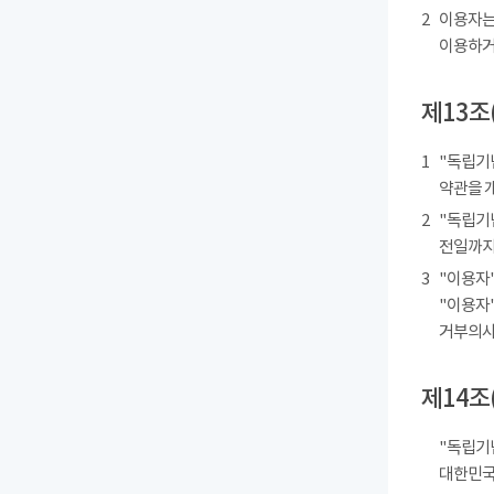
2
이용자는
이용하거
제13조
1
"독립기
약관을 
2
"독립기
전일까지
3
"이용자"
"이용자"
거부의사를
제14조
"독립기
대한민국