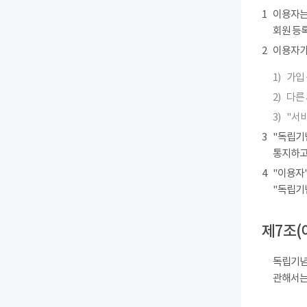
1
이용자는
회원 등록
2
이용자가 
1)
가입 
2)
다른
3)
"서
3
"독립기
통지하고
4
"이용자"
"독립기
제7조(
독립기념
관해서는