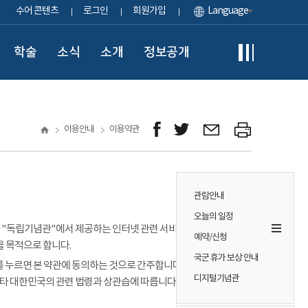
수어 콘텐츠
로그인
회원가입
Language
학술
소식
소개
정보공개
이용안내
이용약관
관람안내
오늘의 일정
이용자가 "독립기념관"에서 제공하는 인터넷 관련 서비스(이하
예약/신청
을 목적으로 합니다.
국군 휴가 보상 안내
 누르면 본 약관에 동의하는 것으로 간주합니다. 본 약관에 정하는
디지털기념관
기타 대한민국의 관련 법령과 상관습에 따릅니다.