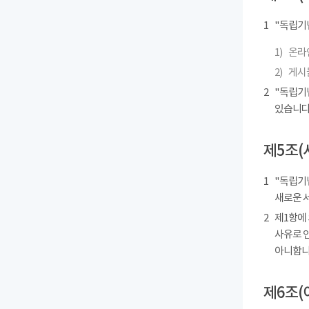
1
"독립기
1)
온라인
2)
게시물
2
"독립기
있습니다
제5조(
1
"독립기념
새로운 
2
제1항에
사유로 
아니합니
제6조(