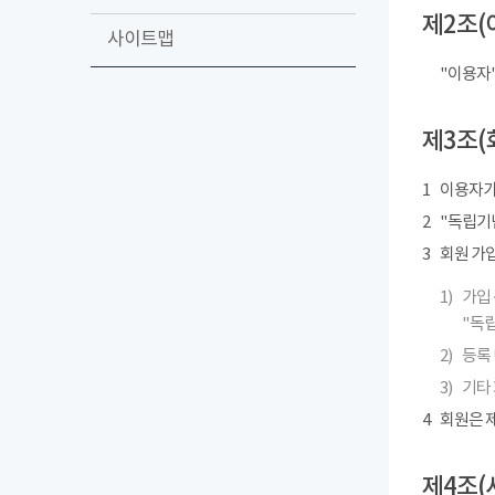
제2조(
사이트맵
"이용자
제3조(
1
이용자가
2
"독립기념
3
회원 가
1)
가입 
"독립
2)
등록 
3)
기타
4
회원은 제
제4조(