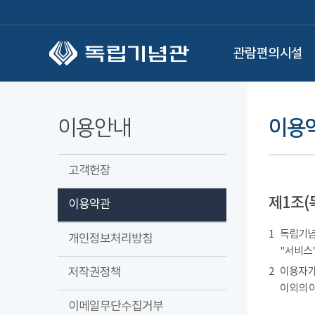
본문 바로가기
관람편의시설
이용안내
이용
고객헌장
제1조(
이용약관
1
독립기념관
개인정보처리방침
"서비스"
저작권정책
2
이용자가
이외의 
이메일무단수집거부