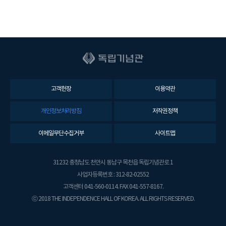
고객헌장
이용약관
개인정보처리방침
저작권정책
이메일무단수집거부
사이트맵
31232 충청남도 천안시 동남구 목천읍 독립기념관로 1
사업자등록번호 : 312-82-02552
고객센터 041-560-0114. FAX 041-557-8167.
ⓒ 2018 THE INDEPENDENCE HALL OF KOREA. ALL RIGHTS RESERVED.