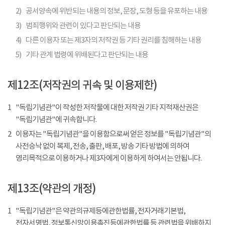
2)
공서양속에 위반되는 내용의 정보, 문장, 도형 등을 유포하는 내용
3)
범죄행위와 관련이 있다고 판단되는 내용
4)
다른 이용자 또는 제3자의 저작권 등 기타 권리를 침해하는 내용
5)
기타 관계 법령에 위배된다고 판단되는 내용
제12조(저작권의 귀속 및 이용제한)
1
"독립기념관"이 작성한 저작물에 대한 저작권 기타 지적재산권은
"독립기념관"에 귀속합니다.
2
이용자는 "독립기념관"을 이용함으로써 얻은 정보를 "독립기념관"의
사전승낙 없이 복제, 전송, 출판, 배포, 방송 기타 방법에 의하여
영리목적으로 이용하거나 제3자에게 이용하게 하여서는 안됩니다.
제13조(약관의 개정)
1
"독립기념관"은 약관의규제등에관한법률, 전자거래기본법,
전자서명법, 정보통신망이용촉진등에관한법률 등 관련법을 위배하지