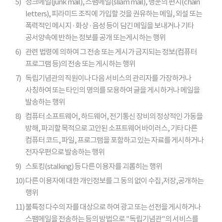
5)
정크메일(junk mail), 스팸메일(sliam mail), 행운의 편지(chain
letters), 피라미드 조직에 가입할 것을 권유하는 메일, 외설 또는
폭력적인 메시지 · 화상 · 음성 등이 담긴 메일을 보내거나 기타
공서양속에 반하는 정보를 공개 또는게시하는 행위
6)
관련 법령에 의하여 그 전송 또는 게시가 금지되는 정보(컴퓨터
프로그램 등)의 전송 또는 게시하는 행위
7)
독립기념관의 직원이나 다음 서비스의 관리자를 가장하거나
사칭하여 또는 타인의 명의를 모용하여 글을 게시하거나 메일을
발송하는 행위
8)
컴퓨터 소프트웨어, 하드웨어, 전기통신 장비의 정상적인 가동을
방해, 파괴할 목적으로 고안된 소프트웨어 바이러스, 기타 다른
컴퓨터 코드, 파일, 프로그램을 포함하고 있는 자료를 게시하거나
전자우편으로 발송하는 행위
9)
스토킹(stalking) 등 다른 이용자를 괴롭히는 행위
10)
다른 이용자에 대한 개인정보를 그 동의 없이 수집,저장,공개하는
행위
11)
불특정 다수의 자를 대상으로 하여 광고 또는 선전을 게시하거나
스팸메일을 전송하는 등의 방법으로 "독립기념관"의 서비스를