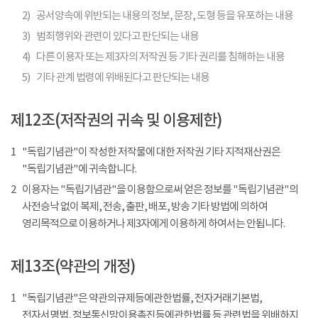
2)
공서양속에 위반되는 내용의 정보, 문장, 도형 등을 유포하는 내용
3)
범죄행위와 관련이 있다고 판단되는 내용
4)
다른 이용자 또는 제3자의 저작권 등 기타 권리를 침해하는 내용
5)
기타 관계 법령에 위배된다고 판단되는 내용
제12조(저작권의 귀속 및 이용제한)
1
"독립기념관"이 작성한 저작물에 대한 저작권 기타 지적재산권은
"독립기념관"에 귀속합니다.
2
이용자는 "독립기념관"을 이용함으로써 얻은 정보를 "독립기념관"의
사전승낙 없이 복제, 전송, 출판, 배포, 방송 기타 방법에 의하여
영리목적으로 이용하거나 제3자에게 이용하게 하여서는 안됩니다.
제13조(약관의 개정)
1
"독립기념관"은 약관의규제등에관한법률, 전자거래기본법,
전자서명법, 정보통신망이용촉진등에관한법률 등 관련법을 위배하지