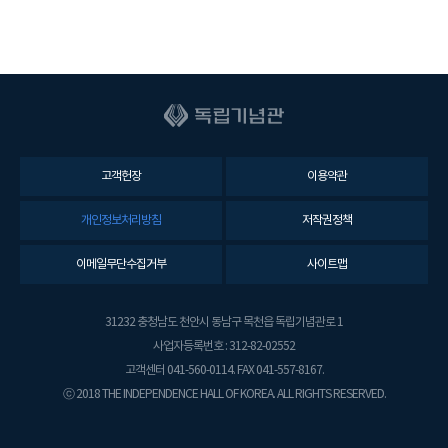
고객헌장
이용약관
개인정보처리방침
저작권정책
이메일무단수집거부
사이트맵
31232 충청남도 천안시 동남구 목천읍 독립기념관로 1
사업자등록번호 : 312-82-02552
고객센터 041-560-0114. FAX 041-557-8167.
ⓒ 2018 THE INDEPENDENCE HALL OF KOREA. ALL RIGHTS RESERVED.