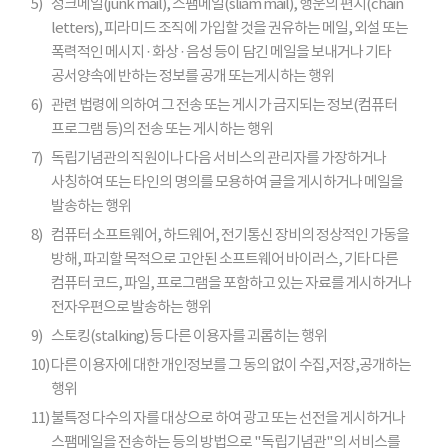
5)
정크메일(junk mail), 스팸메일(sliam mail), 행운의 편지(chain
letters), 피라미드 조직에 가입할 것을 권유하는 메일, 외설 또는
폭력적인 메시지 · 화상 · 음성 등이 담긴 메일을 보내거나 기타
공서양속에 반하는 정보를 공개 또는게시하는 행위
6)
관련 법령에 의하여 그 전송 또는 게시가 금지되는 정보(컴퓨터
프로그램 등)의 전송 또는 게시하는 행위
7)
독립기념관의 직원이나 다음 서비스의 관리자를 가장하거나
사칭하여 또는 타인의 명의를 모용하여 글을 게시하거나 메일을
발송하는 행위
8)
컴퓨터 소프트웨어, 하드웨어, 전기통신 장비의 정상적인 가동을
방해, 파괴할 목적으로 고안된 소프트웨어 바이러스, 기타 다른
컴퓨터 코드, 파일, 프로그램을 포함하고 있는 자료를 게시하거나
전자우편으로 발송하는 행위
9)
스토킹(stalking) 등 다른 이용자를 괴롭히는 행위
10)
다른 이용자에 대한 개인정보를 그 동의 없이 수집,저장,공개하는
행위
11)
불특정 다수의 자를 대상으로 하여 광고 또는 선전을 게시하거나
스팸메일을 전송하는 등의 방법으로 "독립기념관"의 서비스를