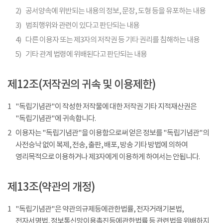
2)
공서양속에 위반되는 내용의 정보, 문장, 도형 등을 유포하는 내용
3)
범죄행위와 관련이 있다고 판단되는 내용
4)
다른 이용자 또는 제3자의 저작권 등 기타 권리를 침해하는 내용
5)
기타 관계 법령에 위배된다고 판단되는 내용
제12조(저작권의 귀속 및 이용제한)
1
"독립기념관"이 작성한 저작물에 대한 저작권 기타 지적재산권은
"독립기념관"에 귀속합니다.
2
이용자는 "독립기념관"을 이용함으로써 얻은 정보를 "독립기념관"의
사전승낙 없이 복제, 전송, 출판, 배포, 방송 기타 방법에 의하여
영리목적으로 이용하거나 제3자에게 이용하게 하여서는 안됩니다.
제13조(약관의 개정)
1
"독립기념관"은 약관의규제등에관한법률, 전자거래기본법,
전자서명법, 정보통신망이용촉진등에관한법률 등 관련법을 위배하지