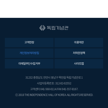
고객헌장
이용약관
개인정보처리방침
저작권정책
이메일무단수집거부
사이트맵
31232 충청남도 천안시 동남구 목천읍 독립기념관로 1
사업자등록번호 : 312-82-02552
고객센터 041-560-0114. FAX 041-557-8167.
ⓒ 2018 THE INDEPENDENCE HALL OF KOREA. ALL RIGHTS RESERVED.