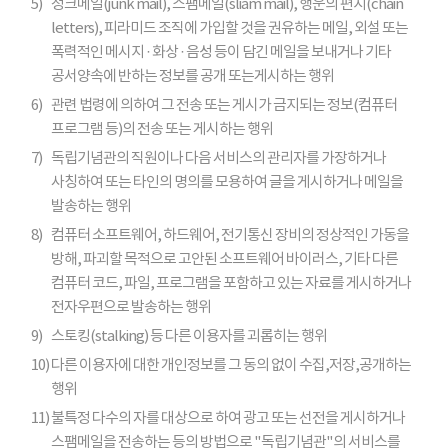
5)
정크메일(junk mail), 스팸메일(sliam mail), 행운의 편지(chain
letters), 피라미드 조직에 가입할 것을 권유하는 메일, 외설 또는
폭력적인 메시지 · 화상 · 음성 등이 담긴 메일을 보내거나 기타
공서양속에 반하는 정보를 공개 또는게시하는 행위
6)
관련 법령에 의하여 그 전송 또는 게시가 금지되는 정보(컴퓨터
프로그램 등)의 전송 또는 게시하는 행위
7)
독립기념관의 직원이나 다음 서비스의 관리자를 가장하거나
사칭하여 또는 타인의 명의를 모용하여 글을 게시하거나 메일을
발송하는 행위
8)
컴퓨터 소프트웨어, 하드웨어, 전기통신 장비의 정상적인 가동을
방해, 파괴할 목적으로 고안된 소프트웨어 바이러스, 기타 다른
컴퓨터 코드, 파일, 프로그램을 포함하고 있는 자료를 게시하거나
전자우편으로 발송하는 행위
9)
스토킹(stalking) 등 다른 이용자를 괴롭히는 행위
10)
다른 이용자에 대한 개인정보를 그 동의 없이 수집,저장,공개하는
행위
11)
불특정 다수의 자를 대상으로 하여 광고 또는 선전을 게시하거나
스팸메일을 전송하는 등의 방법으로 "독립기념관"의 서비스를