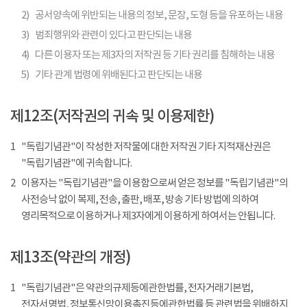
2)
공서양속에 위반되는 내용의 정보, 문장, 도형 등을 유포하는 내용
3)
범죄행위와 관련이 있다고 판단되는 내용
4)
다른 이용자 또는 제3자의 저작권 등 기타 권리를 침해하는 내용
5)
기타 관계 법령에 위배된다고 판단되는 내용
제12조(저작권의 귀속 및 이용제한)
1
"독립기념관"이 작성한 저작물에 대한 저작권 기타 지적재산권은
"독립기념관"에 귀속합니다.
2
이용자는 "독립기념관"을 이용함으로써 얻은 정보를 "독립기념관"의
사전승낙 없이 복제, 전송, 출판, 배포, 방송 기타 방법에 의하여
영리목적으로 이용하거나 제3자에게 이용하게 하여서는 안됩니다.
제13조(약관의 개정)
1
"독립기념관"은 약관의규제등에관한법률, 전자거래기본법,
전자서명법, 정보통신망이용촉진등에관한법률 등 관련법을 위배하지