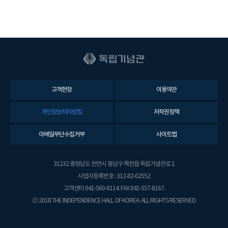
고객헌장
이용약관
개인정보처리방침
저작권정책
이메일무단수집거부
사이트맵
31232 충청남도 천안시 동남구 목천읍 독립기념관로 1
사업자등록번호 : 312-82-02552
고객센터 041-560-0114. FAX 041-557-8167.
ⓒ 2018 THE INDEPENDENCE HALL OF KOREA. ALL RIGHTS RESERVED.