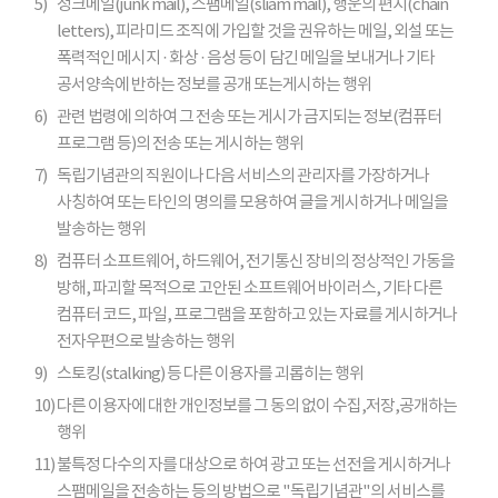
5)
정크메일(junk mail), 스팸메일(sliam mail), 행운의 편지(chain
letters), 피라미드 조직에 가입할 것을 권유하는 메일, 외설 또는
폭력적인 메시지 · 화상 · 음성 등이 담긴 메일을 보내거나 기타
공서양속에 반하는 정보를 공개 또는게시하는 행위
6)
관련 법령에 의하여 그 전송 또는 게시가 금지되는 정보(컴퓨터
프로그램 등)의 전송 또는 게시하는 행위
7)
독립기념관의 직원이나 다음 서비스의 관리자를 가장하거나
사칭하여 또는 타인의 명의를 모용하여 글을 게시하거나 메일을
발송하는 행위
8)
컴퓨터 소프트웨어, 하드웨어, 전기통신 장비의 정상적인 가동을
방해, 파괴할 목적으로 고안된 소프트웨어 바이러스, 기타 다른
컴퓨터 코드, 파일, 프로그램을 포함하고 있는 자료를 게시하거나
전자우편으로 발송하는 행위
9)
스토킹(stalking) 등 다른 이용자를 괴롭히는 행위
10)
다른 이용자에 대한 개인정보를 그 동의 없이 수집,저장,공개하는
행위
11)
불특정 다수의 자를 대상으로 하여 광고 또는 선전을 게시하거나
스팸메일을 전송하는 등의 방법으로 "독립기념관"의 서비스를