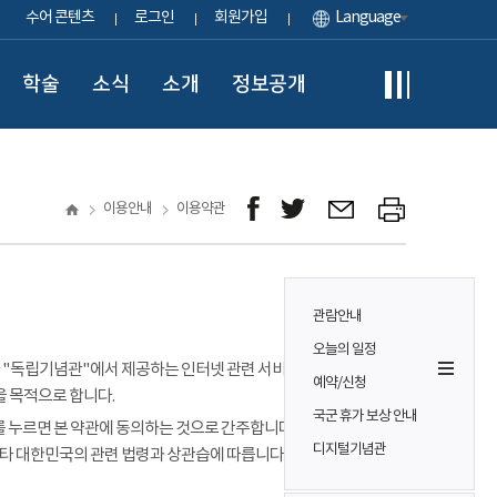
수어 콘텐츠
로그인
회원가입
Language
학술
소식
소개
정보공개
이용안내
이용약관
관람안내
오늘의 일정
이용자가 "독립기념관"에서 제공하는 인터넷 관련 서비스(이하
예약/신청
을 목적으로 합니다.
국군 휴가 보상 안내
 누르면 본 약관에 동의하는 것으로 간주합니다. 본 약관에 정하는
디지털기념관
기타 대한민국의 관련 법령과 상관습에 따릅니다.