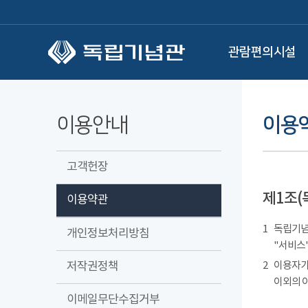
본문 바로가기
관람편의시설
이용안내
이용
고객헌장
제1조(
이용약관
1
독립기념관
개인정보처리방침
"서비스"
저작권정책
2
이용자가
이외의 
이메일무단수집거부