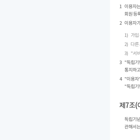
1
이용자는
회원 등록
2
이용자가 
1)
가입 
2)
다른
3)
"서
3
"독립기
통지하고
4
"이용자"
"독립기
제7조(
독립기념
관해서는