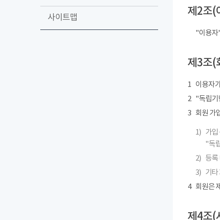
제2조(
사이트맵
"이용자
제3조(
1
이용자가
2
"독립기념
3
회원 가
1)
가입 
"독립
2)
등록 
3)
기타
4
회원은 제
제4조(