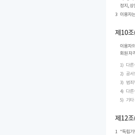
정지, 상
3
이용자는
제10조
이용자의
회원 자격
1)
다른
2)
공서
3)
범죄
4)
다른 
5)
기타
제12조
1
"독립기