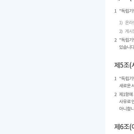
1
"독립기
1)
온라인
2)
게시물
2
"독립기
있습니다
제5조(
1
"독립기념
새로운 
2
제1항에
사유로 
아니합니
제6조(