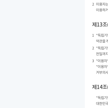
2
이용자는
이용하거
제13조
1
"독립기
약관을 
2
"독립기
전일까지
3
"이용자"
"이용자"
거부의사를
제14조
"독립기
대한민국