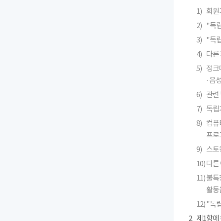
1)
회원
2)
"독
3)
"독
4)
다른 
5)
정크메
· 
6)
관련 
7)
독립
8)
컴퓨
프로
9)
스토킹
10)
다른
11)
불특
활동
12)
"독
2
제1항에 