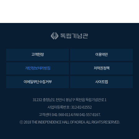
고객헌장
이용약관
개인정보처리방침
저작권정책
이메일무단수집거부
사이트맵
31232 충청남도 천안시 동남구 목천읍 독립기념관로 1
사업자등록번호 : 312-82-02552
고객센터 041-560-0114. FAX 041-557-8167.
ⓒ 2018 THE INDEPENDENCE HALL OF KOREA. ALL RIGHTS RESERVED.