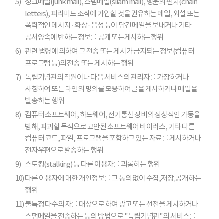
5)
정크메일(junk mail), 스팸메일(sliam mail), 행운의 편지(chain
letters), 피라미드 조직에 가입할 것을 권유하는 메일, 외설 또는
폭력적인 메시지 · 화상 · 음성 등이 담긴 메일을 보내거나 기타
공서양속에 반하는 정보를 공개 또는게시하는 행위
6)
관련 법령에 의하여 그 전송 또는 게시가 금지되는 정보(컴퓨터
프로그램 등)의 전송 또는 게시하는 행위
7)
독립기념관의 직원이나 다음 서비스의 관리자를 가장하거나
사칭하여 또는 타인의 명의를 모용하여 글을 게시하거나 메일을
발송하는 행위
8)
컴퓨터 소프트웨어, 하드웨어, 전기통신 장비의 정상적인 가동을
방해, 파괴할 목적으로 고안된 소프트웨어 바이러스, 기타 다른
컴퓨터 코드, 파일, 프로그램을 포함하고 있는 자료를 게시하거나
전자우편으로 발송하는 행위
9)
스토킹(stalking) 등 다른 이용자를 괴롭히는 행위
10)
다른 이용자에 대한 개인정보를 그 동의 없이 수집,저장,공개하는
행위
11)
불특정 다수의 자를 대상으로 하여 광고 또는 선전을 게시하거나
스팸메일을 전송하는 등의 방법으로 "독립기념관"의 서비스를