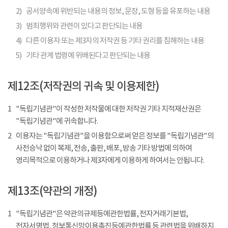
2)
공서양속에 위반되는 내용의 정보, 문장, 도형 등을 유포하는 내용
3)
범죄행위와 관련이 있다고 판단되는 내용
4)
다른 이용자 또는 제3자의 저작권 등 기타 권리를 침해하는 내용
5)
기타 관계 법령에 위배된다고 판단되는 내용
제12조(저작권의 귀속 및 이용제한)
1
"독립기념관"이 작성한 저작물에 대한 저작권 기타 지적재산권은
"독립기념관"에 귀속합니다.
2
이용자는 "독립기념관"을 이용함으로써 얻은 정보를 "독립기념관"의
사전승낙 없이 복제, 전송, 출판, 배포, 방송 기타 방법에 의하여
영리목적으로 이용하거나 제3자에게 이용하게 하여서는 안됩니다.
제13조(약관의 개정)
1
"독립기념관"은 약관의규제등에관한법률, 전자거래기본법,
전자서명법, 정보통신망이용촉진등에관한법률 등 관련법을 위배하지