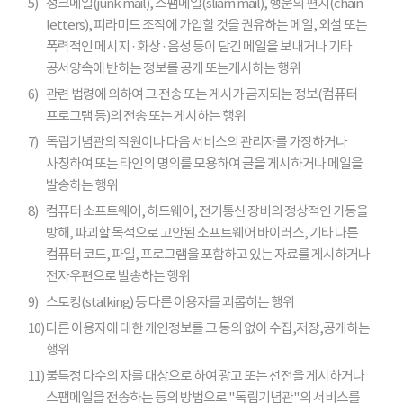
5)
정크메일(junk mail), 스팸메일(sliam mail), 행운의 편지(chain
letters), 피라미드 조직에 가입할 것을 권유하는 메일, 외설 또는
폭력적인 메시지 · 화상 · 음성 등이 담긴 메일을 보내거나 기타
공서양속에 반하는 정보를 공개 또는게시하는 행위
6)
관련 법령에 의하여 그 전송 또는 게시가 금지되는 정보(컴퓨터
프로그램 등)의 전송 또는 게시하는 행위
7)
독립기념관의 직원이나 다음 서비스의 관리자를 가장하거나
사칭하여 또는 타인의 명의를 모용하여 글을 게시하거나 메일을
발송하는 행위
8)
컴퓨터 소프트웨어, 하드웨어, 전기통신 장비의 정상적인 가동을
방해, 파괴할 목적으로 고안된 소프트웨어 바이러스, 기타 다른
컴퓨터 코드, 파일, 프로그램을 포함하고 있는 자료를 게시하거나
전자우편으로 발송하는 행위
9)
스토킹(stalking) 등 다른 이용자를 괴롭히는 행위
10)
다른 이용자에 대한 개인정보를 그 동의 없이 수집,저장,공개하는
행위
11)
불특정 다수의 자를 대상으로 하여 광고 또는 선전을 게시하거나
스팸메일을 전송하는 등의 방법으로 "독립기념관"의 서비스를