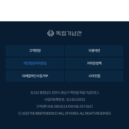
고객헌장
이용약관
개인정보처리방침
저작권정책
이메일무단수집거부
사이트맵
31232 충청남도 천안시 동남구 목천읍 독립기념관로 1
사업자등록번호 : 312-82-02552
고객센터 041-560-0114. FAX 041-557-8167.
ⓒ 2018 THE INDEPENDENCE HALL OF KOREA. ALL RIGHTS RESERVED.