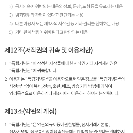
2)
공서양속에 위반되는 내용의 정보, 문장, 도형 등을 유포하는 내용
3)
범죄행위와 관련이 있다고 판단되는 내용
4)
다른 이용자 또는 제3자의 저작권 등 기타 권리를 침해하는 내용
5)
기타 관계 법령에 위배된다고 판단되는 내용
제12조(저작권의 귀속 및 이용제한)
1
"독립기념관"이 작성한 저작물에 대한 저작권 기타 지적재산권은
"독립기념관"에 귀속합니다.
2
이용자는 "독립기념관"을 이용함으로써 얻은 정보를 "독립기념관"의
사전승낙 없이 복제, 전송, 출판, 배포, 방송 기타 방법에 의하여
영리목적으로 이용하거나 제3자에게 이용하게 하여서는 안됩니다.
제13조(약관의 개정)
1
"독립기념관"은 약관의규제등에관한법률, 전자거래기본법,
전자서명법, 정보통신망이용촉진등에관한법률 등 관련법을 위배하지