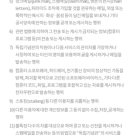
5)
정크메일(junk mail), 스팸메일(sliam mail), 행운의 편지(chain
letters), 피라미드 조직에 가입할 것을 권유하는 메일, 외설 또는
폭력적인 메시지 · 화상 · 음성 등이 담긴 메일을 보내거나 기타
공서양속에 반하는 정보를 공개 또는게시하는 행위
6)
관련 법령에 의하여 그 전송 또는 게시가 금지되는 정보(컴퓨터
프로그램 등)의 전송 또는 게시하는 행위
7)
독립기념관의 직원이나 다음 서비스의 관리자를 가장하거나
사칭하여 또는 타인의 명의를 모용하여 글을 게시하거나 메일을
발송하는 행위
8)
컴퓨터 소프트웨어, 하드웨어, 전기통신 장비의 정상적인 가동을
방해, 파괴할 목적으로 고안된 소프트웨어 바이러스, 기타 다른
컴퓨터 코드, 파일, 프로그램을 포함하고 있는 자료를 게시하거나
전자우편으로 발송하는 행위
9)
스토킹(stalking) 등 다른 이용자를 괴롭히는 행위
10)
다른 이용자에 대한 개인정보를 그 동의 없이 수집,저장,공개하는
행위
11)
불특정 다수의 자를 대상으로 하여 광고 또는 선전을 게시하거나
스팸메일을 전송하는 등의 방법으로 "독립기념관"의 서비스를