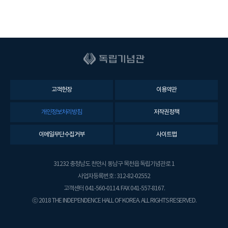
고객헌장
이용약관
개인정보처리방침
저작권정책
이메일무단수집거부
사이트맵
31232 충청남도 천안시 동남구 목천읍 독립기념관로 1
사업자등록번호 : 312-82-02552
고객센터 041-560-0114. FAX 041-557-8167.
ⓒ 2018 THE INDEPENDENCE HALL OF KOREA. ALL RIGHTS RESERVED.