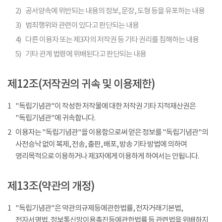
2)
공서양속에 위반되는 내용의 정보, 문장, 도형 등을 유포하는 내용
3)
범죄행위와 관련이 있다고 판단되는 내용
4)
다른 이용자 또는 제3자의 저작권 등 기타 권리를 침해하는 내용
5)
기타 관계 법령에 위배된다고 판단되는 내용
제12조(저작권의 귀속 및 이용제한)
1
"독립기념관"이 작성한 저작물에 대한 저작권 기타 지적재산권은
"독립기념관"에 귀속합니다.
2
이용자는 "독립기념관"을 이용함으로써 얻은 정보를 "독립기념관"의
사전승낙 없이 복제, 전송, 출판, 배포, 방송 기타 방법에 의하여
영리목적으로 이용하거나 제3자에게 이용하게 하여서는 안됩니다.
제13조(약관의 개정)
1
"독립기념관"은 약관의규제등에관한법률, 전자거래기본법,
전자서명법, 정보통신망이용촉진등에관한법률 등 관련법을 위배하지