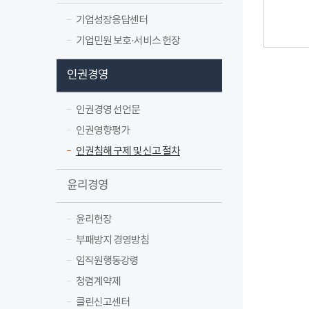
기업성장응답센터
기업민원 보호·서비스 헌장
인권경영
인권경영 선언문
인권영향평가
인권침해 구제 및 신고 절차
윤리경영
윤리헌장
부패방지 경영방침
임직원행동강령
청렴계약제
클린신고센터