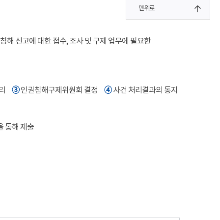
맨위로
해 신고에 대한 접수, 조사 및 구제 업무에 필요한
여
➂
➃
처리
인권침해구제위원회 결정
사건 처리결과의 통지
을 통해 제출