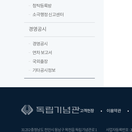
청탁등록방
소극행정 신고센터
경영공시
경영공시
연차 보고서
국외출장
기타공시정보
고객헌장
이용약관
31232 충청남도 천안시 동남구 목천읍 독립기념관로 1
사업자등록번호 : 31