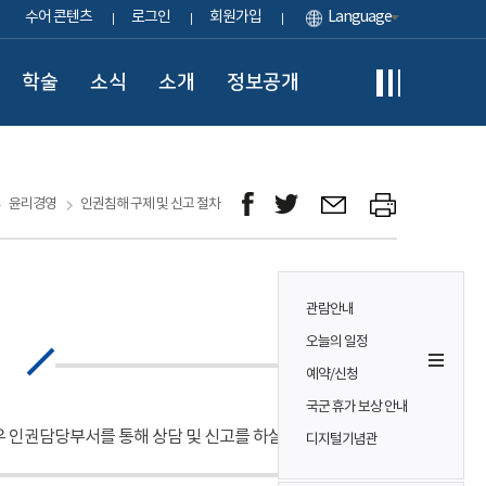
수어 콘텐츠
로그인
회원가입
Language
학술
소식
소개
정보공개
윤리경영
인권침해 구제 및 신고 절차
관람안내
오늘의 일정
예약/신청
국군 휴가 보상 안내
 인권담당부서를 통해 상담 및 신고를 하실 수 있습니다.
디지털기념관