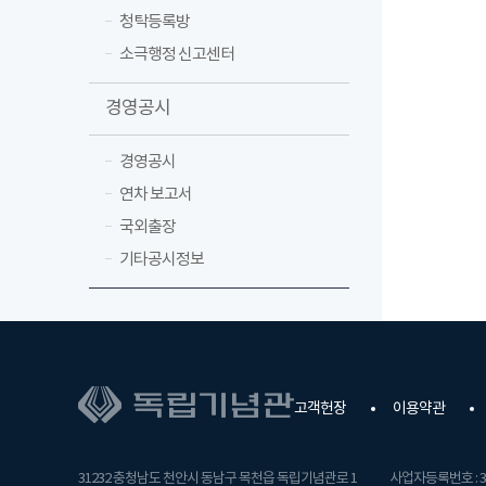
청탁등록방
소극행정 신고센터
경영공시
경영공시
연차 보고서
국외출장
기타공시정보
고객헌장
이용약관
31232 충청남도 천안시 동남구 목천읍 독립기념관로 1
사업자등록번호 : 31