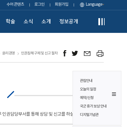
수어 콘텐츠
로그인
회원가입
Language
학술
소식
소개
정보공개
윤리경영
인권침해 구제 및 신고 절차
관람안내
오늘의 일정
예약/신청
국군 휴가 보상 안내
 인권담당부서를 통해 상담 및 신고를 하실 수 있습니다.
디지털기념관