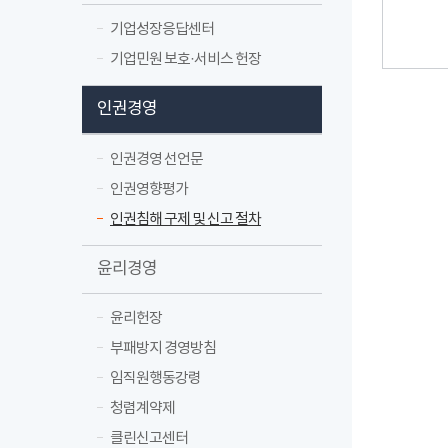
기업성장응답센터
기업민원 보호·서비스 헌장
인권경영
인권경영 선언문
인권영향평가
인권침해 구제 및 신고 절차
윤리경영
윤리헌장
부패방지 경영방침
임직원행동강령
청렴계약제
클린신고센터