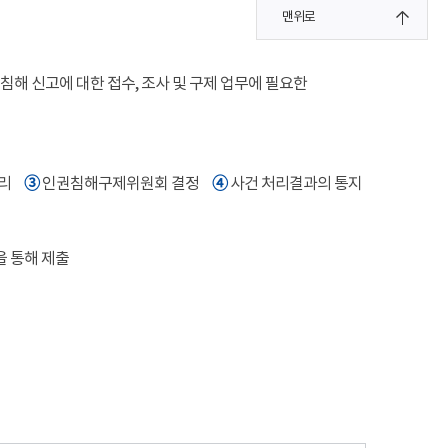
맨위로
해 신고에 대한 접수, 조사 및 구제 업무에 필요한
여
➂
➃
처리
인권침해구제위원회 결정
사건 처리결과의 통지
을 통해 제출