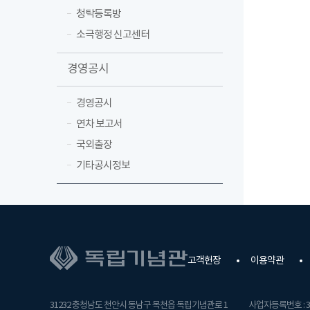
청탁등록방
소극행정 신고센터
경영공시
경영공시
연차 보고서
국외출장
기타공시정보
고객헌장
이용약관
31232 충청남도 천안시 동남구 목천읍 독립기념관로 1
사업자등록번호 : 31