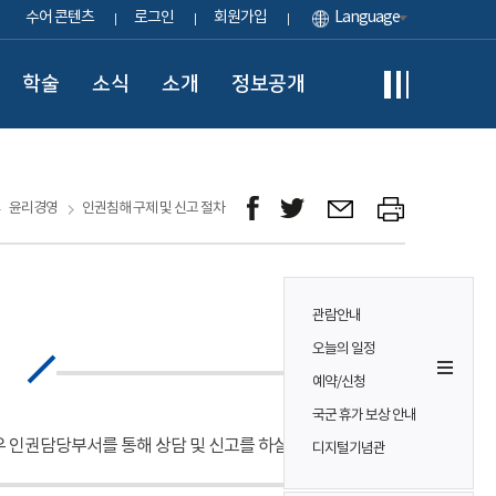
수어 콘텐츠
로그인
회원가입
Language
학술
소식
소개
정보공개
윤리경영
인권침해 구제 및 신고 절차
관람안내
오늘의 일정
예약/신청
국군 휴가 보상 안내
 인권담당부서를 통해 상담 및 신고를 하실 수 있습니다.
디지털기념관