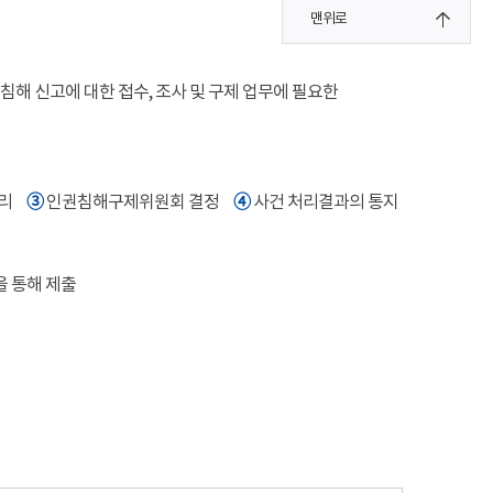
맨위로
해 신고에 대한 접수, 조사 및 구제 업무에 필요한
여
➂
➃
처리
인권침해구제위원회 결정
사건 처리결과의 통지
을 통해 제출