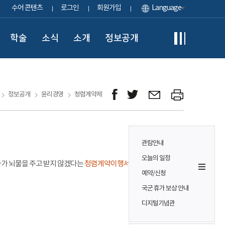
수어 콘텐츠
로그인
회원가입
Language
학술
소식
소개
정보공개
정보공개
윤리경영
청렴계약제
관람안내
오늘의 일정
자가 뇌물을 주고 받지 않겠다는
청렴계약이행서약서를 교환
하고,
예약/신청
국군 휴가 보상 안내
디지털기념관