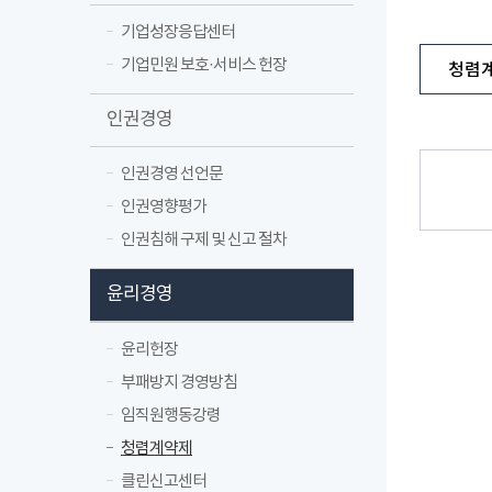
기업성장응답센터
기업민원 보호·서비스 헌장
청렴
인권경영
인권경영 선언문
인권영향평가
인권침해 구제 및 신고 절차
윤리경영
윤리헌장
부패방지 경영방침
임직원행동강령
청렴계약제
클린신고센터