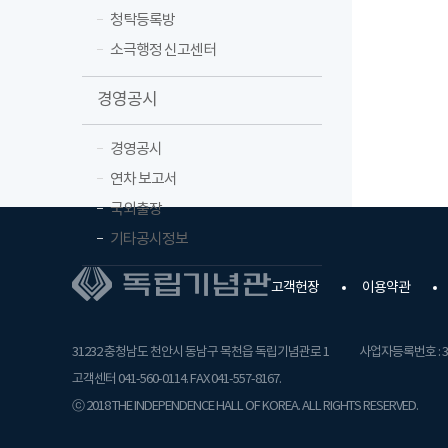
청탁등록방
소극행정 신고센터
경영공시
경영공시
연차 보고서
국외출장
기타공시정보
고객헌장
이용약관
31232 충청남도 천안시 동남구 목천읍 독립기념관로 1
사업자등록번호 : 31
고객센터 041-560-0114. FAX 041-557-8167.
ⓒ 2018 THE INDEPENDENCE HALL OF KOREA. ALL RIGHTS RESERVED.