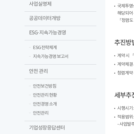
사업실명제
국제투명성
해당되어 
공공데이터개방
『청렴도 
ESG·지속가능경영
추진방
ESG 전략체계
계약 시 
지속가능경영 보고서
계약체결 
안전 관리
청렴계약 
안전보건방침
세부추
안전관리 현황
안전경영 소개
시행시기 : 
안전관리
적용범위 
- 사업발주
기업성장응답센터