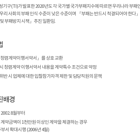
기구(TI)가 발표한 2020년도 각 국가별 국가부패지수에 따르면 우리나라 부패인식
우리 사회의 부패 인식 수준이 낮은 수준이며 『부패는 반드시 척결되어야 한다
및 부패방지 시책』추진 일환임.
법
『청렴계약이행서약서』를 상호 교환
시 청렴계약 이행서약서 내용을 계약특수 조건으로 약정
위반 시 업체에 대한 입찰참가자격 제한 및 담당직원의 문책
진배경
2002. 8월부터
: 계약금액이 1천만원 이상인 계약을 체결하는 경우
부서 확대시행 (2006년 4월)