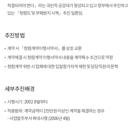
척결되어야 한다』라는 국민적 공감대가 형성되고 있고 정부에서 추진하고
있는 『청렴도 및 부패방지 시책』추진 일환임.
추진방법
계약 시 『청렴계약이행서약서』를 상호 교환
계약체결 시 청렴계약 이행서약서 내용을 계약특수 조건으로 약정
청렴계약 위반 시 업체에 대한 입찰참가자격 제한 및 담당직원의 문책
세부추진배경
시행시기 : 2002. 8월부터
적용범위 : 계약금액이 1천만원 이상인 계약을 체결하는 경우
- 사업발주부서 확대시행 (2006년 4월)