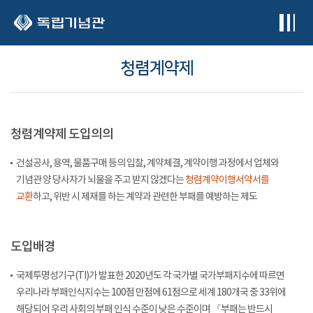
본문 바로가기
청렴계약제
청렴계약제 도입의의
건설공사, 용역, 물품구매 등의 입찰, 계약체결, 계약이행 과정에서 업체와
기념관 양 당사자가 뇌물을 주고 받지 않겠다는
청렴계약이행서약서를
교환
하고, 위반 시 제재를 하는 계약과 관련한 부패를 예방하는 제도
도입배경
국제투명성기구(TI)가 발표한 2020년도 각 국가별 국가부패지수에 따르면
우리나라 부패인식지수는 100점 만점에 61점으로 세계 180개국 중 33위에
해당되어 우리 사회의 부패 인식 수준이 낮은 수준이며 『부패는 반드시