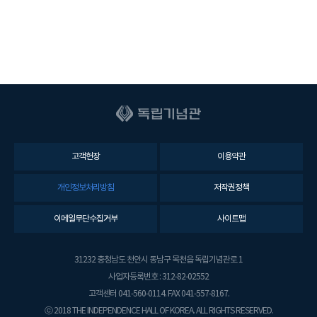
고객헌장
이용약관
개인정보처리방침
저작권정책
이메일무단수집거부
사이트맵
31232 충청남도 천안시 동남구 목천읍 독립기념관로 1
사업자등록번호 : 312-82-02552
고객센터 041-560-0114. FAX 041-557-8167.
ⓒ 2018 THE INDEPENDENCE HALL OF KOREA. ALL RIGHTS RESERVED.