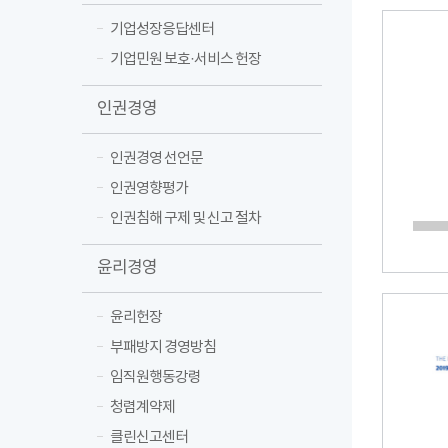
기업성장응답센터
기업민원 보호·서비스 헌장
인권경영
인권경영 선언문
인권영향평가
인권침해 구제 및 신고 절차
윤리경영
윤리헌장
부패방지 경영방침
임직원행동강령
청렴계약제
클린신고센터