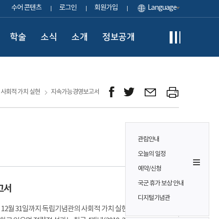
수어 콘텐츠
로그인
회원가입
Language
학술
소식
소개
정보공개
사회적 가치 실현
지속가능경영보고서
관람안내
오늘의 일정
예약/신청
국군 휴가 보상 안내
고서
디지털기념관
터 12월 31일까지 독립기념관의 사회적 가치 실현 성과 및