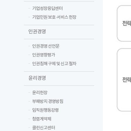
기업성장응답센터
기업민원 보호·서비스 헌장
인권경영
인권경영 선언문
인권영향평가
인권침해 구제 및 신고 절차
윤리경영
윤리헌장
부패방지 경영방침
임직원행동강령
청렴계약제
클린신고센터