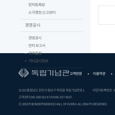
청탁등록방
소극행정 신고센터
경영공시
경영공시
연차 보고서
국외출장
기타공시정보
고객헌장
이용약관
31232 충청남도 천안시 동남구 목천읍 독립기념관로 1
사업자등록번호 : 31
고객센터 041-560-0114. FAX 041-557-8167.
ⓒ 2018 THE INDEPENDENCE HALL OF KOREA. ALL RIGHTS RESERVED.