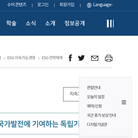
수어 콘텐츠
로그인
회원가입
Language
학술
소식
소개
정보공개
개
ESG·지속가능경영
ESG 전략체계
관람안내
지속가능경영 보고서
오늘의 일정
예약/신청
국군 휴가 보상 안내
디지털기념관