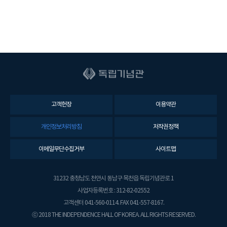
고객헌장
이용약관
개인정보처리방침
저작권정책
이메일무단수집거부
사이트맵
31232 충청남도 천안시 동남구 목천읍 독립기념관로 1
사업자등록번호 : 312-82-02552
고객센터 041-560-0114. FAX 041-557-8167.
ⓒ 2018 THE INDEPENDENCE HALL OF KOREA. ALL RIGHTS RESERVED.