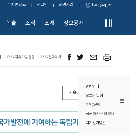
수어 콘텐츠
로그인
회원가입
Language
학술
소식
소개
정보공개
개
ESG·지속가능경영
ESG 전략체계
관람안내
지속가능경영 보고서
오늘의 일정
예약/신청
국군 휴가 보상 안내
디지털기념관