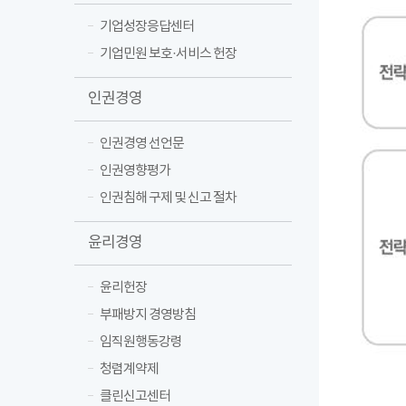
기업성장응답센터
기업민원 보호·서비스 헌장
인권경영
인권경영 선언문
인권영향평가
인권침해 구제 및 신고 절차
윤리경영
윤리헌장
부패방지 경영방침
임직원행동강령
청렴계약제
클린신고센터