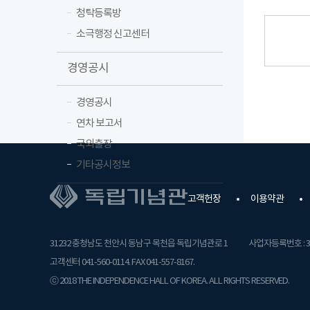
청탁등록방
소극행정 신고센터
경영공시
경영공시
연차 보고서
국외출장
기타공시정보
고객헌장
이용약관
31232 충청남도 천안시 동남구 목천읍 독립기념관로 1
사업자등록번호 : 31
고객센터 041-560-0114. FAX 041-557-8167.
ⓒ 2018 THE INDEPENDENCE HALL OF KOREA. ALL RIGHTS RESERVED.