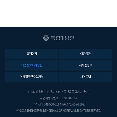
고객헌장
이용약관
개인정보처리방침
저작권정책
이메일무단수집거부
사이트맵
31232 충청남도 천안시 동남구 목천읍 독립기념관로 1
사업자등록번호 : 312-82-02552
고객센터 041-560-0114. FAX 041-557-8167.
ⓒ 2018 THE INDEPENDENCE HALL OF KOREA. ALL RIGHTS RESERVED.