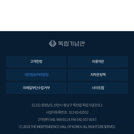
고객헌장
이용약관
개인정보처리방침
저작권정책
이메일무단수집거부
사이트맵
31232 충청남도 천안시 동남구 목천읍 독립기념관로 1
사업자등록번호 : 312-82-02552
고객센터 041-560-0114. FAX 041-557-8167.
ⓒ 2018 THE INDEPENDENCE HALL OF KOREA. ALL RIGHTS RESERVED.