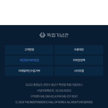
고객헌장
이용약관
개인정보처리방침
저작권정책
이메일무단수집거부
사이트맵
31232 충청남도 천안시 동남구 목천읍 독립기념관로 1
사업자등록번호 : 312-82-02552
고객센터 041-560-0114. FAX 041-557-8167.
ⓒ 2018 THE INDEPENDENCE HALL OF KOREA. ALL RIGHTS RESERVED.