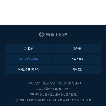
고객헌장
이용약관
개인정보처리방침
저작권정책
이메일무단수집거부
사이트맵
31232 충청남도 천안시 동남구 목천읍 독립기념관로 1
사업자등록번호 : 312-82-02552
고객센터 041-560-0114. FAX 041-557-8167.
ⓒ 2018 THE INDEPENDENCE HALL OF KOREA. ALL RIGHTS RESERVED.