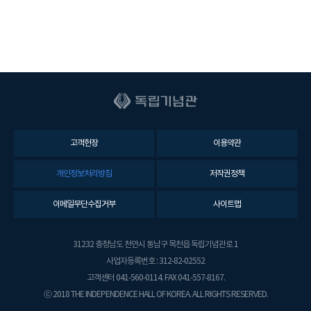
고객헌장
이용약관
개인정보처리방침
저작권정책
이메일무단수집거부
사이트맵
31232 충청남도 천안시 동남구 목천읍 독립기념관로 1
사업자등록번호 : 312-82-02552
고객센터 041-560-0114. FAX 041-557-8167.
ⓒ 2018 THE INDEPENDENCE HALL OF KOREA. ALL RIGHTS RESERVED.