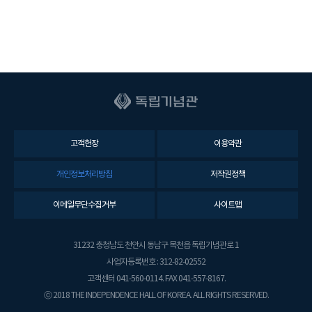
고객헌장
이용약관
개인정보처리방침
저작권정책
이메일무단수집거부
사이트맵
31232 충청남도 천안시 동남구 목천읍 독립기념관로 1
사업자등록번호 : 312-82-02552
고객센터 041-560-0114. FAX 041-557-8167.
ⓒ 2018 THE INDEPENDENCE HALL OF KOREA. ALL RIGHTS RESERVED.