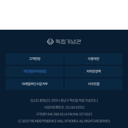
고객헌장
이용약관
개인정보처리방침
저작권정책
이메일무단수집거부
사이트맵
31232 충청남도 천안시 동남구 목천읍 독립기념관로 1
사업자등록번호 : 312-82-02552
고객센터 041-560-0114. FAX 041-557-8167.
ⓒ 2018 THE INDEPENDENCE HALL OF KOREA. ALL RIGHTS RESERVED.