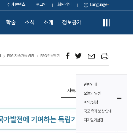
수어 콘텐츠
로그인
회원가입
Language
학술
소식
소개
정보공개
개
ESG·지속가능경영
ESG 전략체계
관람안내
지속가능경영 보고서
오늘의 일정
예약/신청
국군 휴가 보상 안내
디지털기념관