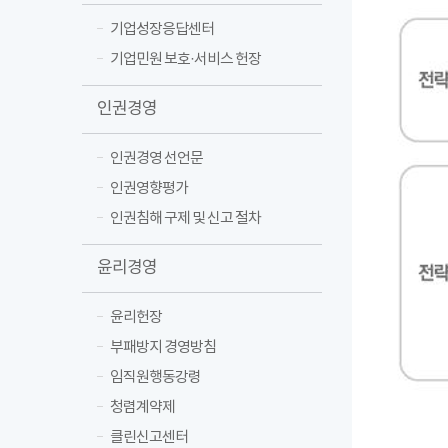
기업성장응답센터
기업민원 보호·서비스 헌장
인권경영
인권경영 선언문
인권영향평가
인권침해 구제 및 신고 절차
윤리경영
윤리헌장
부패방지 경영방침
임직원행동강령
청렴계약제
클린신고센터