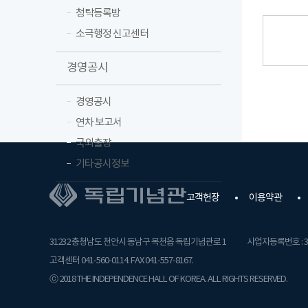
청탁등록방
소극행정 신고센터
경영공시
경영공시
연차 보고서
국외출장
기타공시정보
고객헌장
이용약관
31232 충청남도 천안시 동남구 목천읍 독립기념관로 1
사업자등록번호 : 31
고객센터 041-560-0114. FAX 041-557-8167.
ⓒ 2018 THE INDEPENDENCE HALL OF KOREA. ALL RIGHTS RESERVED.