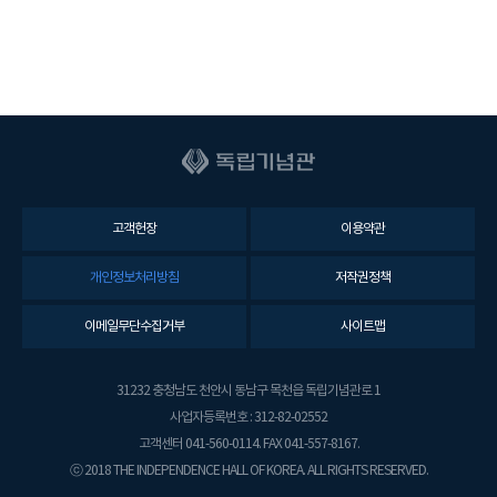
고객헌장
이용약관
개인정보처리방침
저작권정책
이메일무단수집거부
사이트맵
31232 충청남도 천안시 동남구 목천읍 독립기념관로 1
사업자등록번호 : 312-82-02552
고객센터 041-560-0114. FAX 041-557-8167.
ⓒ 2018 THE INDEPENDENCE HALL OF KOREA. ALL RIGHTS RESERVED.