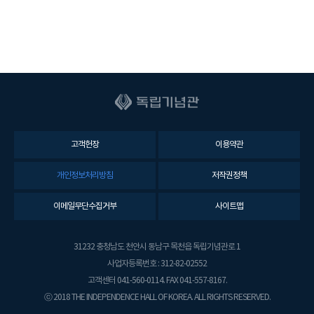
고객헌장
이용약관
개인정보처리방침
저작권정책
이메일무단수집거부
사이트맵
31232 충청남도 천안시 동남구 목천읍 독립기념관로 1
사업자등록번호 : 312-82-02552
고객센터 041-560-0114. FAX 041-557-8167.
ⓒ 2018 THE INDEPENDENCE HALL OF KOREA. ALL RIGHTS RESERVED.