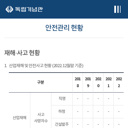
본문 바로가기
안전관리 현황
재해·사고 현황
1.
산업재해 및 안전사고 현황 (2022. 12월말 기준)
201
201
202
202
202
구분
8
9
0
1
2
직영
-
-
-
-
-
하청
-
-
-
-
-
사고
산업재해
사망자수
건설발주
-
-
-
-
-