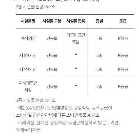
건
2종 시설물 현황 : 4개소
위
원
회
시설물명
시설물 구분
시설물 종류
종별
등급
(
노
다중이용건
겨레의집
건축물
2종
B등급
사
축물
대
표
제1전시관
건축물
"
2종
B등급
및
대
제7전시관
건축물
"
2종
B등급
표
가
지하궤도전
건축물
"
2종
B등급
지
시장
명
3종 시설물 현황 : 8개소
하
- 제2,3,4,5,6전시관, 입체영상관, 중앙식당, 동력공급실
는
나 .
소방시설 안전관리법에 따른 소방건축물 20개소
각
- 겨레의집, 전시관, 중앙식당, 독립군체험학교, 밝은누리관,
8
인
겨레누리관 등
)