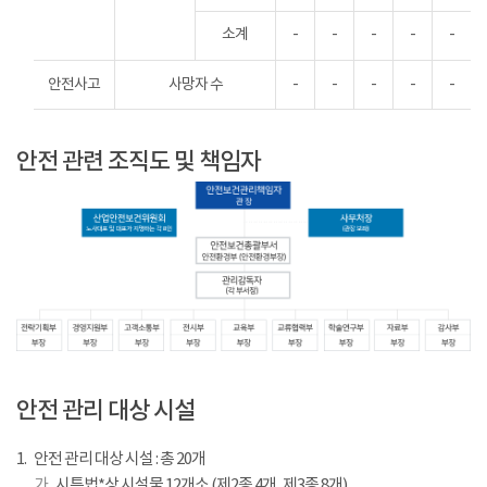
소계
-
-
-
-
-
안전사고
사망자 수
-
-
-
-
-
안전 관련 조직도 및 책임자
산
업
안전 관리 대상 시설
안
전
1.
안전 관리 대상 시설 : 총 20개
보
가 .
시특법*상 시설물 12개소 (제2종 4개, 제3종 8개)