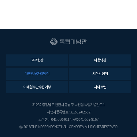
안
전
보
건
관
리
책
임
자
고객헌장
이용약관
(
관
개인정보처리방침
저작권정책
장
)
이메일무단수집거부
사이트맵
사
무
31232 충청남도 천안시 동남구 목천읍 독립기념관로 1
처
장
사업자등록번호 : 312-82-02552
(
고객센터 041-560-0114. FAX 041-557-8167.
관
ⓒ 2018 THE INDEPENDENCE HALL OF KOREA. ALL RIGHTS RESERVED.
장