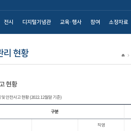
전시
디지털기념관
교육·행사
참여
소장자료
관리 현황
고 현황
및 안전사고 현황 (2022. 12월말 기준)
구분
직영