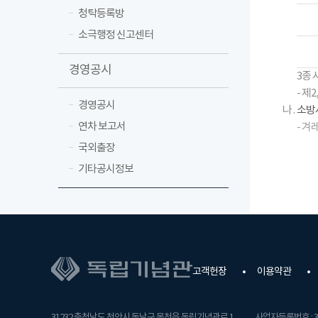
대
청탁등록방
표
소극행정 신고센터
및
대
경영공시
3종 
표
- 제
가
경영공시
나 .
소방
지
연차 보고서
- 겨
명
국외출장
하
는
기타공시정보
각
8
인
)
안
고객헌장
이용약관
전
보
건
31232 충청남도 천안시 동남구 목천읍 독립기념관로 1
사업자등록번호 : 31