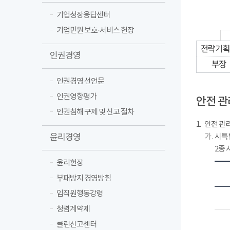
기업성장응답센터
기업민원 보호·서비스 헌장
인권경영
인권경영 선언문
산
업
인권영향평가
안전 관
안
인권침해 구제 및 신고 절차
전
1.
안전 관리 
보
윤리경영
가 .
시특법
건
2종 
위
윤리헌장
원
부패방지 경영방침
회
임직원행동강령
(
청렴계약제
노
사
클린신고센터