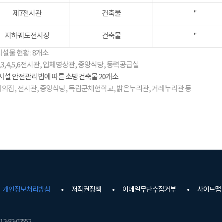
제7전시관
건축물
"
지하궤도전시장
건축물
"
시설물 현황 : 8개소
2,3,4,5,6전시관, 입체영상관, 중앙식당, 동력공급실
시설 안전관리법에 따른 소방건축물 20개소
레의집, 전시관, 중앙식당, 독립군체험학교, 밝은누리관, 겨레누리관 등
개인정보처리방침
저작권정책
이메일무단수집거부
사이트맵
2-82-02552