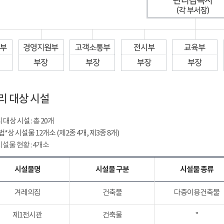
리 대상 시설
대상 시설 : 총 20개
*상 시설물 12개소 (제2종 4개, 제3종 8개)
시설물 현황 : 4개소
시설물명
시설물 구분
시설물 종류
겨레의집
건축물
다중이용건축물
제1전시관
건축물
"