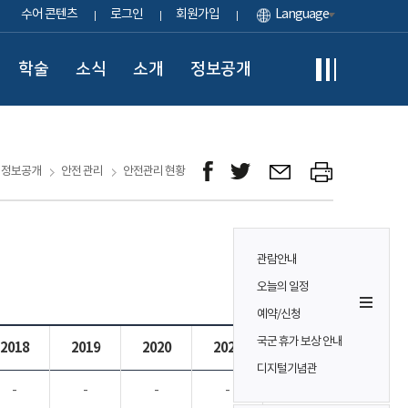
수어 콘텐츠
로그인
회원가입
Language
학술
소식
소개
정보공개
정보공개
안전 관리
안전관리 현황
관람안내
오늘의 일정
예약/신청
국군 휴가 보상 안내
2018
2019
2020
2021
2022
디지털기념관
-
-
-
-
-