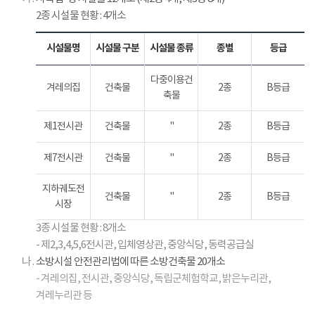
건
2종 시설물 현황 : 4개소
위
원
회
시설물명
시설물 구분
시설물 종류
종별
등급
(
노
다중이용건
겨레의집
건축물
2종
B등급
사
축물
대
표
제1전시관
건축물
"
2종
B등급
및
대
제7전시관
건축물
"
2종
B등급
표
가
지하궤도전
건축물
"
2종
B등급
지
시장
명
3종 시설물 현황 : 8개소
하
- 제2,3,4,5,6전시관, 입체영상관, 중앙식당, 동력공급실
는
나 .
소방시설 안전관리법에 따른 소방건축물 20개소
각
- 겨레의집, 전시관, 중앙식당, 독립군체험학교, 밝은누리관,
8
인
겨레누리관 등
)