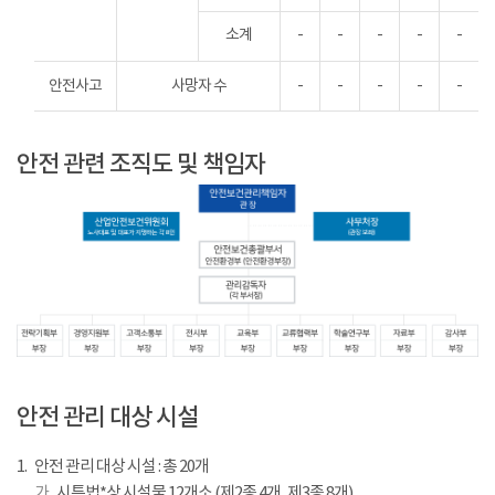
소계
-
-
-
-
-
안전사고
사망자 수
-
-
-
-
-
안전 관련 조직도 및 책임자
산
업
안전 관리 대상 시설
안
전
1.
안전 관리 대상 시설 : 총 20개
보
가 .
시특법*상 시설물 12개소 (제2종 4개, 제3종 8개)