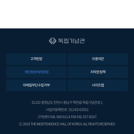
안
전
보
건
관
리
책
임
자
고객헌장
이용약관
(
관
개인정보처리방침
저작권정책
장
)
이메일무단수집거부
사이트맵
사
무
31232 충청남도 천안시 동남구 목천읍 독립기념관로 1
처
장
사업자등록번호 : 312-82-02552
(
고객센터 041-560-0114. FAX 041-557-8167.
관
ⓒ 2018 THE INDEPENDENCE HALL OF KOREA. ALL RIGHTS RESERVED.
장