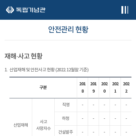
본문 바로가기
안전관리 현황
재해·사고 현황
1.
산업재해 및 안전사고 현황 (2022. 12월말 기준)
201
201
202
202
202
구분
8
9
0
1
2
직영
-
-
-
-
-
하청
-
-
-
-
-
사고
산업재해
사망자수
건설발주
-
-
-
-
-