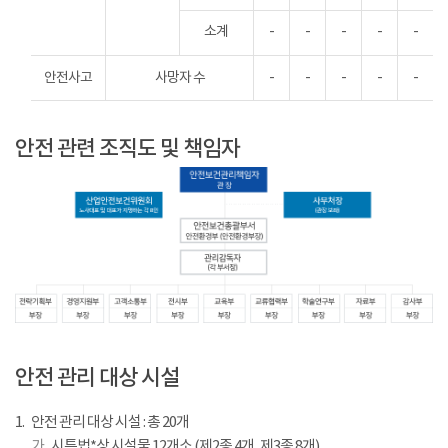
소계
-
-
-
-
-
안전사고
사망자 수
-
-
-
-
-
안전 관련 조직도 및 책임자
산
업
안전 관리 대상 시설
안
전
1.
안전 관리 대상 시설 : 총 20개
보
가 .
시특법*상 시설물 12개소 (제2종 4개, 제3종 8개)