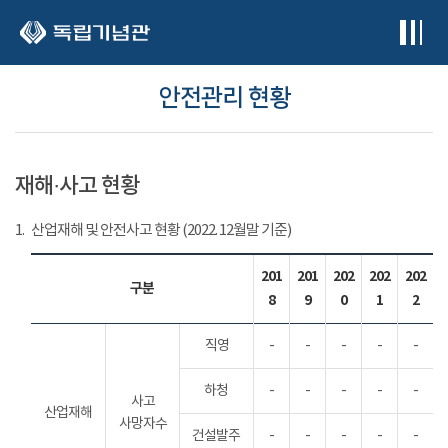
본문 바로가기
안전관리 현황
재해·사고 현황
1.
산업재해 및 안전사고 현황 (2022. 12월말 기준)
201
201
202
202
202
구분
8
9
0
1
2
직영
-
-
-
-
-
하청
-
-
-
-
-
사고
산업재해
사망자수
건설발주
-
-
-
-
-