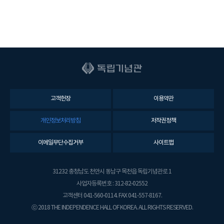
안
전
보
건
관
리
책
임
자
고객헌장
이용약관
(
관
개인정보처리방침
저작권정책
장
)
이메일무단수집거부
사이트맵
사
무
31232 충청남도 천안시 동남구 목천읍 독립기념관로 1
처
장
사업자등록번호 : 312-82-02552
(
고객센터 041-560-0114. FAX 041-557-8167.
관
ⓒ 2018 THE INDEPENDENCE HALL OF KOREA. ALL RIGHTS RESERVED.
장