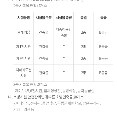
건
2종 시설물 현황 : 4개소
위
원
회
시설물명
시설물 구분
시설물 종류
종별
등급
(
노
다중이용건
겨레의집
건축물
2종
B등급
사
축물
대
표
제1전시관
건축물
"
2종
B등급
및
대
제7전시관
건축물
"
2종
B등급
표
가
지하궤도전
건축물
"
2종
B등급
지
시장
명
3종 시설물 현황 : 8개소
하
- 제2,3,4,5,6전시관, 입체영상관, 중앙식당, 동력공급실
는
나 .
소방시설 안전관리법에 따른 소방건축물 20개소
각
- 겨레의집, 전시관, 중앙식당, 독립군체험학교, 밝은누리관,
8
인
겨레누리관 등
)