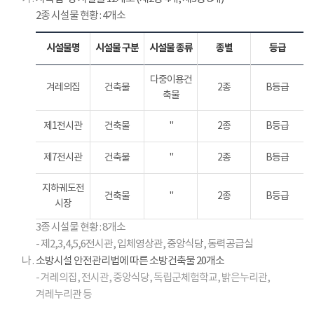
건
2종 시설물 현황 : 4개소
위
원
회
시설물명
시설물 구분
시설물 종류
종별
등급
(
노
다중이용건
겨레의집
건축물
2종
B등급
사
축물
대
표
제1전시관
건축물
"
2종
B등급
및
대
제7전시관
건축물
"
2종
B등급
표
가
지하궤도전
건축물
"
2종
B등급
지
시장
명
3종 시설물 현황 : 8개소
하
- 제2,3,4,5,6전시관, 입체영상관, 중앙식당, 동력공급실
는
나 .
소방시설 안전관리법에 따른 소방건축물 20개소
각
- 겨레의집, 전시관, 중앙식당, 독립군체험학교, 밝은누리관,
8
인
겨레누리관 등
)