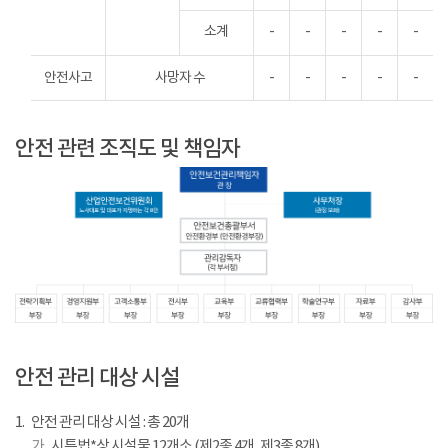
소계
-
-
-
-
-
안전사고
사망자 수
-
-
-
-
-
안전 관련 조직도 및 책임자
산
업
안전 관리 대상 시설
안
전
1.
안전 관리 대상 시설 : 총 20개
보
가 .
시특법*상 시설물 12개소 (제2종 4개, 제3종 8개)