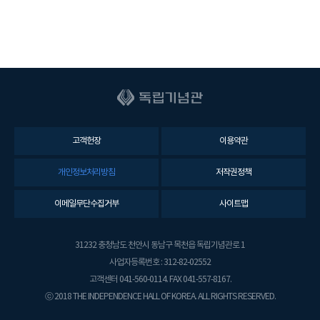
안
전
보
건
관
리
책
임
자
고객헌장
이용약관
(
관
개인정보처리방침
저작권정책
장
)
이메일무단수집거부
사이트맵
사
무
31232 충청남도 천안시 동남구 목천읍 독립기념관로 1
처
장
사업자등록번호 : 312-82-02552
(
고객센터 041-560-0114. FAX 041-557-8167.
관
ⓒ 2018 THE INDEPENDENCE HALL OF KOREA. ALL RIGHTS RESERVED.
장