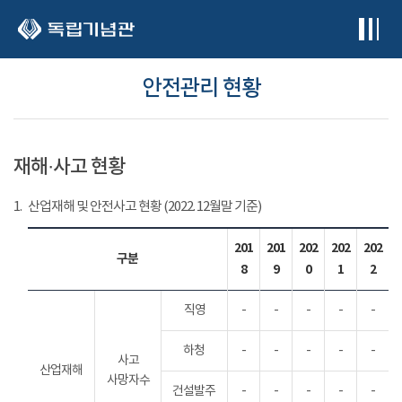
본문 바로가기
안전관리 현황
재해·사고 현황
1.
산업재해 및 안전사고 현황 (2022. 12월말 기준)
201
201
202
202
202
구분
8
9
0
1
2
직영
-
-
-
-
-
하청
-
-
-
-
-
사고
산업재해
사망자수
건설발주
-
-
-
-
-